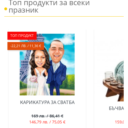
Топ продукти за всеки
празник
ТОП ПРОДУКТ
-22,21 ЛВ. / 11,36 €
КАРИКАТУРА ЗА СВАТБА
БЪЧВА 
169 лв. / 86,41 €
146,79 лв. / 75,05 €
159,01 