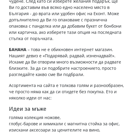
чудене. След като си изберете желания подарък, ще
Ви го доставим във всяко едно населено място в
България - до врата или удобен офис на Еконт. Може
допълнително да Ви го опаковаме с празнична
опаковка с панделка или да добавим букет от бонбони
или картичка, ако изберете тази опция на последната
стъпка от поръчката.
БАНАНА
– това не е обикновен интернет магазин.
Нашият девиз е «Подарявай, радвай, изненадвай!».
Искаме да Ви отворим много възможности да радвате
близките. За да си подобрите настроението, просто
разгледайте какво сме Ви подбрали.
Асортимента на сайта е толкова голям и разнообразен,
че просто няма как да си отидете без покупка. Ето и
няколко идеи от нас:
Идеи за мъже
голяма колекция ножове,
глобус-барове и химикали с магнитна стойка за офис,
изискани аксесоари за ценителите на вино,