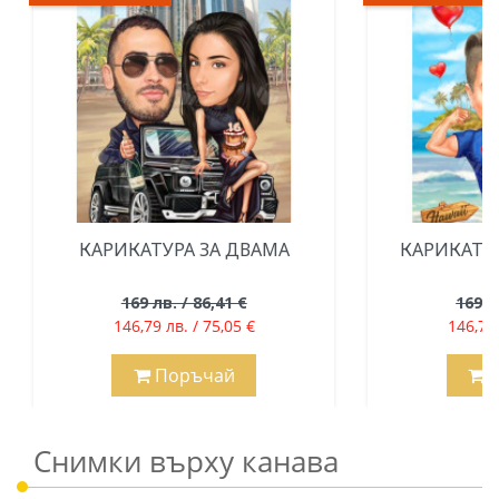
КАРИКАТУРА ЗА ДВАМА
КАРИКАТУ
169 лв. / 86,41 €
169 л
146,79 лв. / 75,05 €
146,79 
Поръчай
П
Снимки върху канава