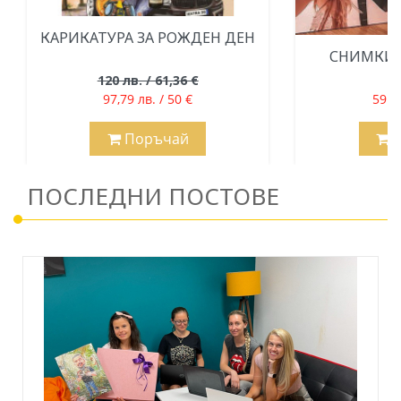
КАРИКАТУРА ЗА РОЖДЕН ДЕН
СНИМКИ 
120 лв. / 61,36 €
97,79 лв. / 50 €
59 лв
Поръчай
П
ПОСЛЕДНИ ПОСТОВЕ