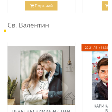
Поръчай
Св. Валентин
-22,21 ЛВ. / 11,36 €
КАРИКАТ
ВА
ПЕЧАТ НА СНИМКА ЗА СТЕНА