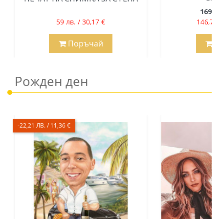
169 л
59 лв. / 30,17 €
146,79 
Поръчай
П
Рожден ден
-22,21 ЛВ. / 11,36 €