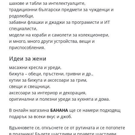
шахове и табли за интелектуалците,
традиционни български предмети за чужденци и
родолюбци,
забавни флашки и джаджи за програмисти и ИТ
специалисти,
модели на кораби и самолети за колекционери,
и много, много други устройства, вещи и
приспособления.
Идеи за жени
масажни кресла и уреди,
бижута – обеци, пръстени, гривни и др.,
кутии за бижута и аксесоари за грим,
свещи и свещници,
аксесоари за интериор и декорация,
оригинални и полезни уреди за кухнята и дома.
В онлайн магазина
БАНАНА
ще се намери подходящ
подарък за всеки вкус и джоб.
Вдъхновете се, откъснете се от рутината и се потопете
в празника! Бъдете щастливи и правете щастливи