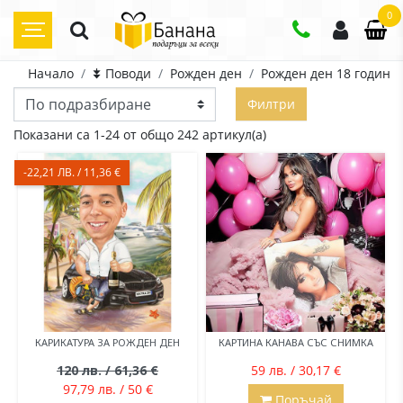
0
Начало
⯯ Поводи
Рожден ден
Рожден ден 18 години
Филтри
Показани са 1-24 от общо 242 артикул(а)
-22,21 ЛВ. / 11,36 €
КАРИКАТУРА ЗА РОЖДЕН ДЕН
КАРТИНА КАНАВА СЪС СНИМКА
120 лв. / 61,36 €
59 лв. / 30,17 €
97,79 лв. / 50 €
Поръчай