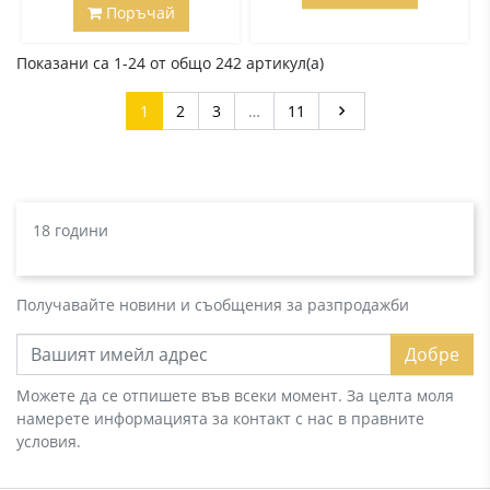
Поръчай
Показани са 1-24 от общо 242 артикул(а)
Напред
1
2
3
…
11

18 години
Получавайте новини и съобщения за разпродажби
Добре
Можете да се отпишете във всеки момент. За целта моля
намерете информацията за контакт с нас в правните
условия.