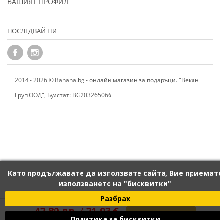
ВАШИЯТ ПРОФИЛ
ПОСЛЕДВАЙ НИ
2014 - 2026 © Banana.bg - онлайн магазин за подаръци. "Векан
Груп ООД", Булстат: BG203265066
Като продължавате да използвате сайта, Вие приемат
използването на "бисквитки"
Разбрах
42,89 лв. / 21,93 €

ПОРЪЧАЙ
Политика за бисквитки