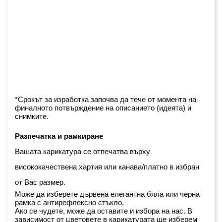
*Срокът за изработка започва да тече от момента на 
финалното потвърждение на описанието (идеята) и 
снимките.
Разпечатка и рамкиране
Вашата карикатура се отпечатва върху 
висококачествена хартия или канава/платно в избран 
от Вас размер.
Може да изберете дървена елегантна бяла или черна 
рамка с антирефлексно стъкло. 
Ако се чудете, може да оставите и избора на нас. В 
зависимост от цветовете в карикатурата ще изберем 