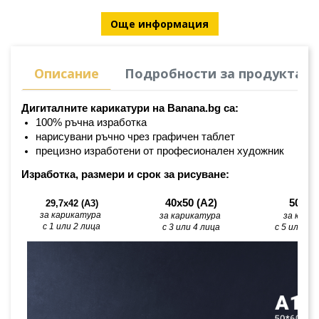
Още информация
Описание
Подробности за продукта
Дигиталните карикатури на Banana.bg са:
100% ръчна изработка
нарисувани ръчно чрез графичен таблет
прецизно изработени от професионален художник
Изработка, размери и срок за рисуване:
40х50 (А2)
50х60
29,7x42 (A3)
за карикатура 
за карикатура 
за кари
с 1 или 2 лица
с 3 или 4 лица
с 5 или по