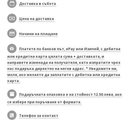
Доставка в събота
Цена на доставка
Начини на плащане
Платете по банков път, ePay или Изипей, с дебитна
или кредитна карта цялата сума + доставката, и
направете изненада на получателя, като изпратите чрез
нас подаръка директно на негов адрес. * Уведомете ни,
моля, ако желаете да заплатите с дебитна или кредитна
карта.
Подаръчната опаковка е на стойност 12.50 лева, ако
се избере при поръчване от формата.
Телефон за контакт