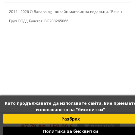
2014 - 2026 © Banana.bg - онлайн магазин за подаръци. "Векан
Груп ООД", Булстат: BG203265066
Като продължавате да използвате сайта, Вие приемат
използването на "бисквитки"
120 лв. / 61,36 €
Разбрах
97,79 лв. / 50,00 €

ПОРЪЧАЙ
Политика за бисквитки
С вкл. данък