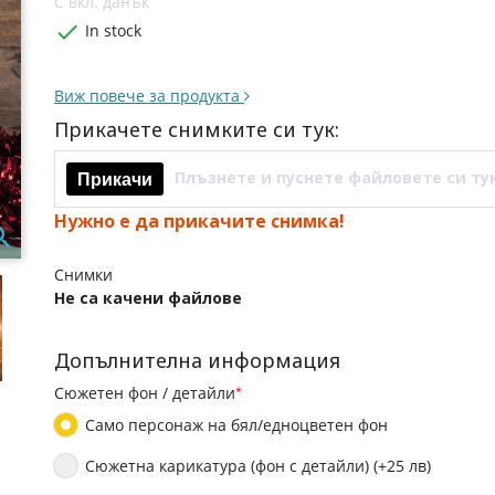
С вкл. данък

In stock
Виж повече за продукта
Прикачете снимките си тук:
Плъзнете и пуснете файловете си ту
Прикачи
Нужно е да прикачите снимка!

Снимки
Не са качени файлове
Допълнителна информация
Сюжетен фон / детайли
*
Само персонаж на бял/едноцветен фон
Сюжетна карикатура (фон с детайли) (+25 лв)