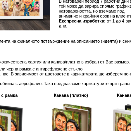
В натоварен период 7 работни дни (
той може да варира спрямо графика
натовареността, но вземаме под 
внимание и крайния срок на клиента
Експресна изработка:
 от 1 до 4 ра
дни.
мента на финалното потвърждение на описанието (идеята) и сни
окачествена хартия или канава/платно в избран от Вас размер.
ли черна рамка с антирефлексно стъкло. 
а нас. В зависимост от цветовете в карикатурата ще изберем по
 обвива с аерофолио. Така предпазваме карикатурите при трансп
 с рамка
Канава (платно)
Канава