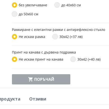
без увеличаване
до 40х60 см
до 50x60 см
Рамкиране с елегантни рамки с антирефлексно стъкло
Не искам рамка
30x42 (+37 лв)
Принт на канава с дървена подрамка
Не искам принт на канава
30x42 (+40 лв)

ПОРЪЧАЙ
продукта
Отзиви