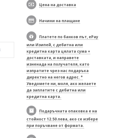
Цена на доставка
Начини на плащане
Платете по банков път, ePay
или Изипей, с дебитна или
к
кредитна карта цялата сума +
доставката, и направете
изненада на получателя, като
изпратите чрез нас подаръка
директно на негов адрес. *
Уведомете ни, моля, ако желаете
да заплатите с дебитна или
кредитна карта.
Подаръчната опаковка е на
стойност 12.50 лева, ако се избере
при поръчване от формата.