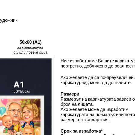
художник
50х60 (А1)
за карикатура 
с 5 или повече лица
Ние изработваме Вашите карикатур
портретно, доближено до реалностт
Ако желаете да са по-преувеличени
карикатурни), моля да допълните.
Размери
Размерът на карикатурата зависи от
броя на лицата. 
Ако желаете може да изработим 
карикатурата на по-малък или по-го
размер от стандартния. 
Срок за изработка*