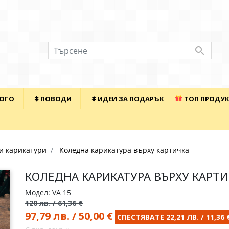

КОГО
⯯ ПОВОДИ
⯯ ИДЕИ ЗА ПОДАРЪК
ТОП ПРОДУ
и карикатури
Коледна карикатура върху картичка
КОЛЕДНА КАРИКАТУРА ВЪРХУ КАРТ
Модел: VA 15
120 лв. / 61,36 €
97,79 лв. / 50,00 €
СПЕСТЯВАТЕ 22,21 ЛВ. / 11,36 