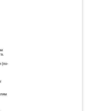
и 
а.
 (по-
 
лям 