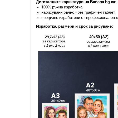
Дигиталните карикатури на Banana.bg са:
100% ръчна изработка
нарисувани ръчно чрез графичен таблет
прецизно изработени от професионален 
Изработка, размери и срок за рисуване:
40х50 (А2)
29,7x42 (A3)
за карикатура 
за карикатура 
с 1 или 2 лица
с 3 или 4 лица