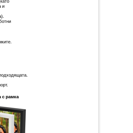
като 
 и 
).
ботни 
мките.
-подходящата.
орт.
 с рамка