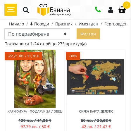
0
Начало
⯯ Поводи
Празник
Имен ден
Гергьовден
Филтри
Показани са 1-24 от общо 273 артикул(а)
-22,21 ЛВ. / 11,36 €
-30%
КАРИКАТУРА - ПОДАРЪК ЗА ЛОВЕЦ
СКРЕЧ КАРТА ДЕЛУКС
120 лв. / 61,36 €
60 лв. / 30,68 €
97,79 лв. / 50 €
42 лв. / 21,47 €