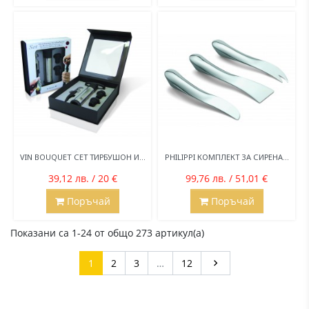
VIN BOUQUET СЕТ ТИРБУШОН И...
PHILIPPI КОМПЛЕКТ ЗА СИРЕНА...
39,12 лв. / 20 €
99,76 лв. / 51,01 €
Поръчай
Поръчай
Показани са 1-24 от общо 273 артикул(а)
Напред
1
2
3
…
12
