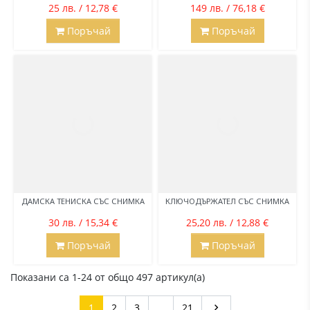
25 лв. / 12,78 €
149 лв. / 76,18 €
Поръчай
Поръчай
ДАМСКА ТЕНИСКА СЪС СНИМКА
КЛЮЧОДЪРЖАТЕЛ СЪС СНИМКА
30 лв. / 15,34 €
25,20 лв. / 12,88 €
Поръчай
Поръчай
Показани са 1-24 от общо 497 артикул(а)
Напред
1
2
3
…
21
