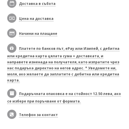
Доставка в събота
Цена на доставка
Начини на плащане
Платете по банков път, ePay или Изипей, с дебитна
или кредитна карта цялата сума + доставката, и
направете изненада на получателя, като изпратите чрез
нас подаръка директно на негов адрес. * Уведомете ни,
моля, ако желаете да заплатите с дебитна или кредитна
карта.
Подаръчната опаковка е на стойност 12.50 лева, ако
се избере при поръчване от формата.
Телефон за контакт