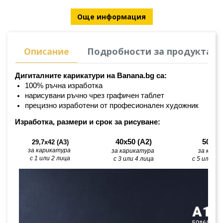
Още информация
Описание
Подробности за продукта
Дигиталните карикатури на Banana.bg са:
100% ръчна изработка
нарисувани ръчно чрез графичен таблет
прецизно изработени от професионален художник
Изработка, размери и срок за рисуване:
40х50 (А2)
50х60
29,7x42 (A3)
за карикатура 
за карикатура 
за кари
с 1 или 2 лица
с 3 или 4 лица
с 5 или по