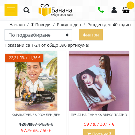
0
Начало
⯯ Поводи
Рожден ден
Рожден ден 40 години
Филтри
Показани са 1-24 от общо 390 артикул(а)
-22,21 ЛВ. / 11,36 €
КАРИКАТУРА ЗА РОЖДЕН ДЕН
ПЕЧАТ НА СНИМКА ВЪРХУ ПЛАТНО
120 лв. / 61,36 €
59 лв. / 30,17 €
97,79 лв. / 50 €
Поръчай