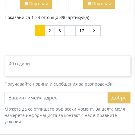
Поръчай
Поръчай
Показани са 1-24 от общо 390 артикул(а)
Напред
1
2
3
…
17

40 години
Получавайте новини и съобщения за разпродажби
Добре
Можете да се отпишете във всеки момент. За целта моля
намерете информацията за контакт с нас в правните
условия.