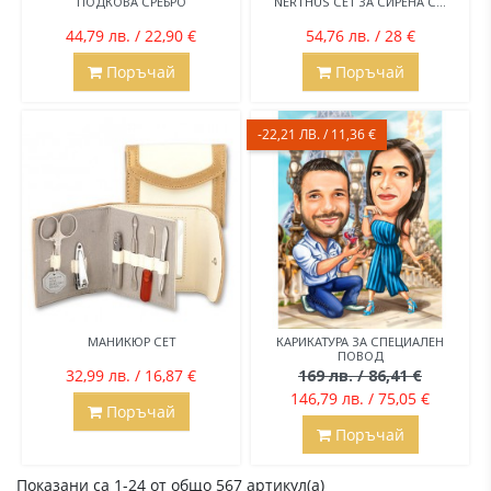
ПОДКОВА СРЕБРО
NERTHUS СЕТ ЗА СИРЕНА С...
44,79 лв. / 22,90 €
54,76 лв. / 28 €
Поръчай
Поръчай
-22,21 ЛВ. / 11,36 €
МАНИКЮР СЕТ
КАРИКАТУРА ЗА СПЕЦИАЛЕН
ПОВОД
32,99 лв. / 16,87 €
169 лв. / 86,41 €
146,79 лв. / 75,05 €
Поръчай
Поръчай
Показани са 1-24 от общо 567 артикул(а)