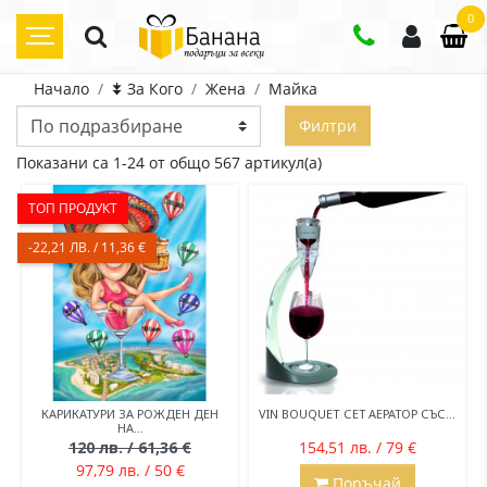
0
Начало
⯯ За Кого
Жена
Майка
Филтри
Показани са 1-24 от общо 567 артикул(а)
ТОП ПРОДУКТ
-22,21 ЛВ. / 11,36 €
КАРИКАТУРИ ЗА РОЖДЕН ДЕН
VIN BOUQUET СЕТ АЕРАТОР СЪС...
НА...
120 лв. / 61,36 €
154,51 лв. / 79 €
97,79 лв. / 50 €
Поръчай