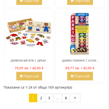
Поръчай
Поръчай
ДЪРВЕНИ МЕЧЕТА С ДРЕХИ...
ДЪРВЕН ПАРКИНГ С КОЛИ...
79,99 лв. / 40,90 €
89,77 лв. / 45,90 €
Поръчай
Поръчай
Показани са 1-24 от общо 169 артикул(а)
Напред
1
2
3
…
8
