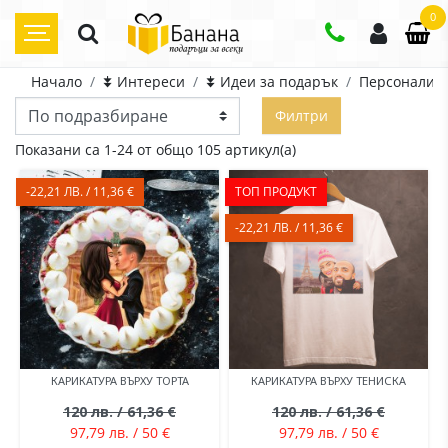
0
Начало
⯯ Интереси
⯯ Идеи за подарък
Персонализ
Филтри
Показани са 1-24 от общо 105 артикул(а)
-22,21 ЛВ. / 11,36 €
ТОП ПРОДУКТ
-22,21 ЛВ. / 11,36 €
КАРИКАТУРА ВЪРХУ ТОРТА
КАРИКАТУРА ВЪРХУ ТЕНИСКА
120 лв. / 61,36 €
120 лв. / 61,36 €
97,79 лв. / 50 €
97,79 лв. / 50 €