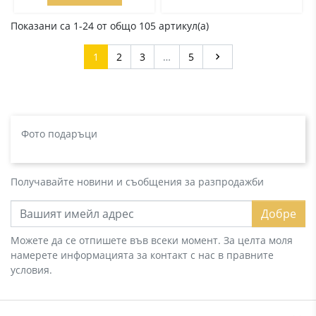
Показани са 1-24 от общо 105 артикул(а)
Напред
1
2
3
…
5

Фото подаръци
Получавайте новини и съобщения за разпродажби
Добре
Можете да се отпишете във всеки момент. За целта моля
намерете информацията за контакт с нас в правните
условия.