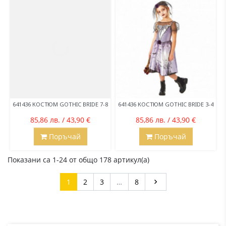
641436 КОСТЮМ GOTHIC BRIDE 7-8
641436 КОСТЮМ GOTHIC BRIDE 3-4
85,86 лв. / 43,90 €
85,86 лв. / 43,90 €
Поръчай
Поръчай
Показани са 1-24 от общо 178 артикул(а)
Напред
1
2
3
…
8
