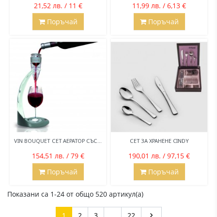
21,52 лв. / 11 €
11,99 лв. / 6,13 €
Поръчай
Поръчай
VIN BOUQUET СЕТ АЕРАТОР СЪС...
СЕТ ЗА ХРАНЕНЕ CINDY
154,51 лв. / 79 €
190,01 лв. / 97,15 €
Поръчай
Поръчай
Показани са 1-24 от общо 520 артикул(а)
Напред
1
2
3
…
22
