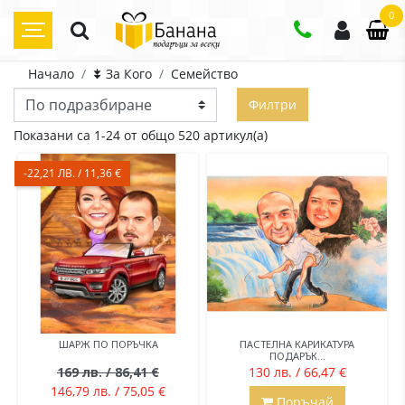
0
Начало
⯯ За Кого
Семейство
Филтри
Показани са 1-24 от общо 520 артикул(а)
-22,21 ЛВ. / 11,36 €
ШАРЖ ПО ПОРЪЧКА
ПАСТЕЛНА КАРИКАТУРА
ПОДАРЪК...
169 лв. / 86,41 €
130 лв. / 66,47 €
146,79 лв. / 75,05 €
Поръчай