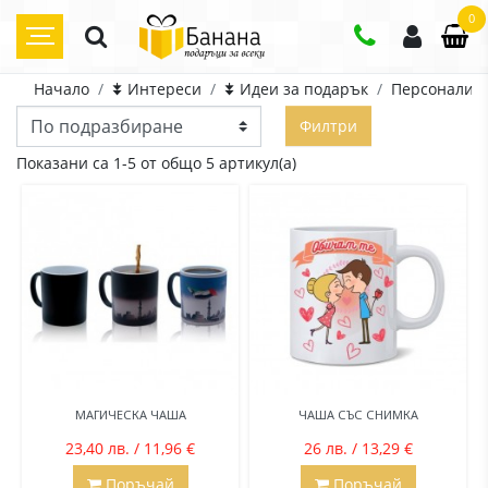
0
Начало
⯯ Интереси
⯯ Идеи за подарък
Персонализ
Филтри
Показани са 1-5 от общо 5 артикул(а)
МАГИЧЕСКА ЧАША
ЧАША СЪС СНИМКА
23,40 лв. / 11,96 €
26 лв. / 13,29 €
Поръчай
Поръчай