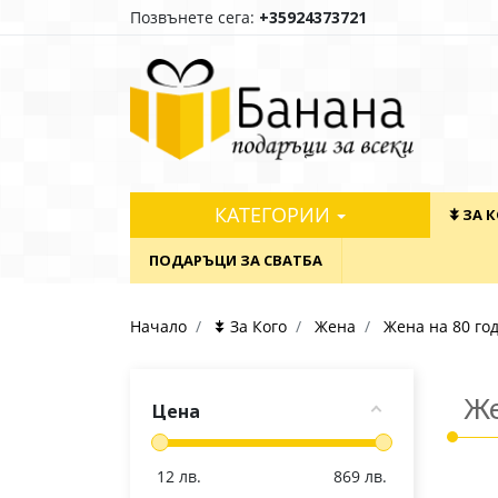
Позвънете сега:
+35924373721
КАТЕГОРИИ
⯯ ЗА 
ПОДАРЪЦИ ЗА СВАТБА
Начало
⯯ За Кого
Жена
Жена на 80 го
Же
Цена
12
лв.
869
лв.