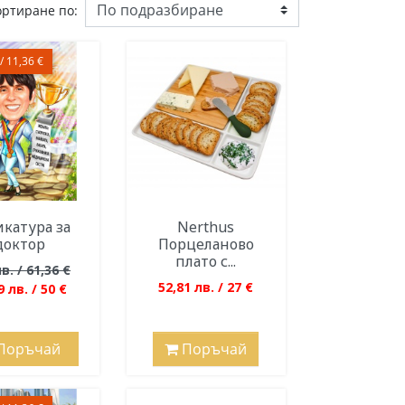
ортиране по:
/ 11,36 €
катура за
Nerthus
доктор
Порцеланово
плато с...
в. / 61,36 €
52,81 лв. / 27 €
9 лв. / 50 €
Поръчай
Поръчай