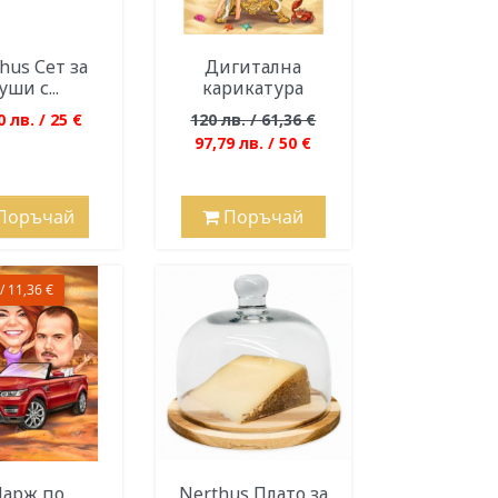
hus Сет за
Дигитална
уши с...
карикатура
0 лв. / 25 €
120 лв. / 61,36 €
97,79 лв. / 50 €
Поръчай
Поръчай
/ 11,36 €
арж по
Nerthus Плато за