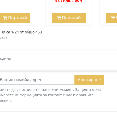
97,79 лв. / 50 €
Поръчай
Поръчай
ни са 1-24 от общо 469
л(а)
години
Абониране
ожете да се отпишете във всеки момент. За целта моля
амерете информацията за контакт с нас в правните
словия.