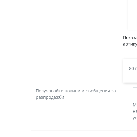
Показа
артику
80 
Получавайте новини и съобщения за
разпродажби
М
н
у