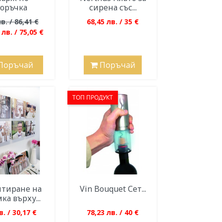
оръчка
сирена със...
в. / 86,41 €
68,45 лв. / 35 €
 лв. / 75,05 €
Поръчай
Поръчай
ТОП ПРОДУКТ
тиране на
Vin Bouquet Сет...
ка върху...
в. / 30,17 €
78,23 лв. / 40 €