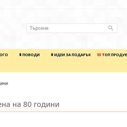

КОГО
⯯ ПОВОДИ
⯯ ИДЕИ ЗА ПОДАРЪК
ТОП ПРОДУ
дини
на на 80 години