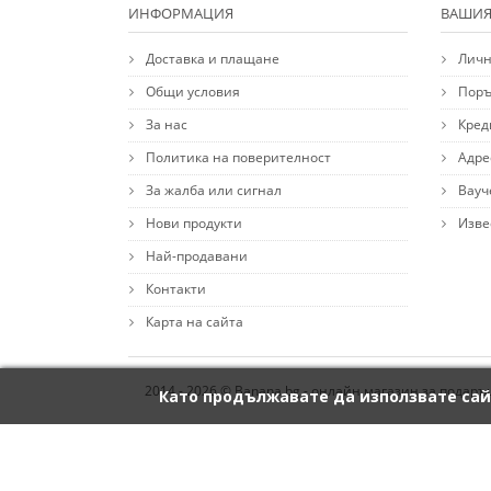
ИНФОРМАЦИЯ
ВАШИЯ
Доставка и плащане
Личн
Общи условия
Поръ
За нас
Кред
Политика на поверителност
Адре
За жалба или сигнал
Вауч
Нови продукти
Изве
Най-продавани
Контакти
Карта на сайта
2014 - 2026 © Banana.bg - онлайн магазин за подаръ
Като продължавате да използвате сай