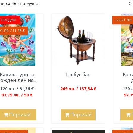
и са 469 продукта.
С
 ПРОДУКТ
-22,21 ЛВ. 
21 ЛВ. / 11,36 €
Карикатури за
Глобус бар
Кари
рожден ден на...
120 лв. / 61,36 €
269 лв. / 137,54 €
120 л
97,79 лв. / 50 €
97,7
Поръчай
Поръчай