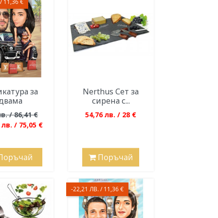
/ 11,36 €
катура за
Nerthus Сет за
двама
сирена с...
в. / 86,41 €
54,76 лв. / 28 €
 лв. / 75,05 €
Поръчай
Поръчай
-22,21 ЛВ. / 11,36 €