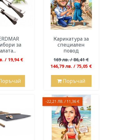
ERDMAR
Карикатура за
ибори за
специален
алата...
повод
в. / 19,94 €
169 лв. / 86,41 €
146,79 лв. / 75,05 €
Поръчай
Поръчай
-22,21 ЛВ. / 11,36 €