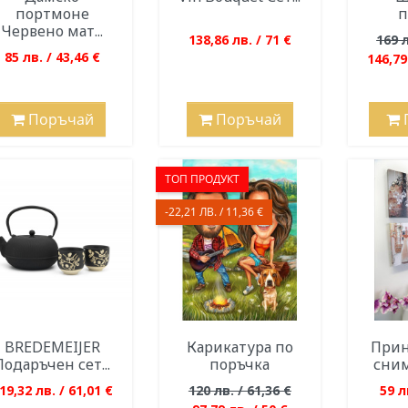
портмоне
п
Червено мат...
138,86 лв. / 71 €
169 л
85 лв. / 43,46 €
146,79
Поръчай
Поръчай
ТОП ПРОДУКТ
-22,21 ЛВ. / 11,36 €
BREDEMEIJER
Карикатура по
Прин
Подаръчен сет...
поръчка
сним
19,32 лв. / 61,01 €
120 лв. / 61,36 €
59 л