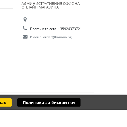
АДМИНИСТРАТИВНИЯ ОФИС НА
ОНЛАЙН МАГАЗИНА
Позвънете сега:
+35924373721
Имейл:
order@banana.bg
рах
Политика за бисквитки