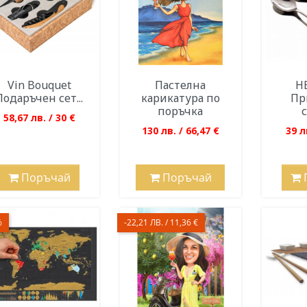
Vin Bouquet
Пастелна
H
Подаръчен сет...
карикатура по
Пр
поръчка
с
58,67 лв. / 30 €
130 лв. / 66,47 €
39 л
Поръчай
Поръчай
%
-22,21 ЛВ. / 11,36 €