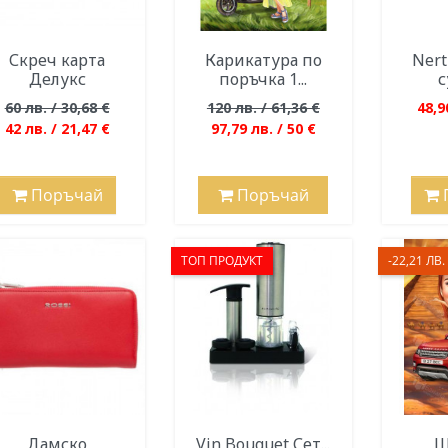
Скреч карта
Карикатура по
Nert
Делукс
поръчка 1...
с
60 лв. / 30,68 €
120 лв. / 61,36 €
48,9
42 лв. / 21,47 €
97,79 лв. / 50 €
Поръчай
Поръчай
ТОП ПРОДУКТ
-22,21 ЛВ. 
Дамско
Vin Bouquet Сет...
Ш