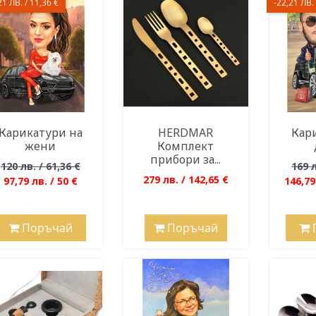
21 ЛВ. / 11,36 €
-22,21 ЛВ. 
Карикатури на
HERDMAR
Кари
жени
Комплект
прибори за...
120 лв. / 61,36 €
169 л
279 лв. / 142,65 €
97,79 лв. / 50 €
146,79
Поръчай
Поръчай