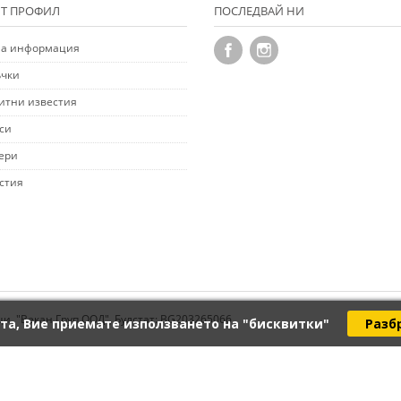
Т ПРОФИЛ
ПОСЛЕДВАЙ НИ
а информация
чки
итни известия
си
ери
стия
ци. "Векан Груп ООД", Булстат: BG203265066
та, Вие приемате използването на "бисквитки"
Разб