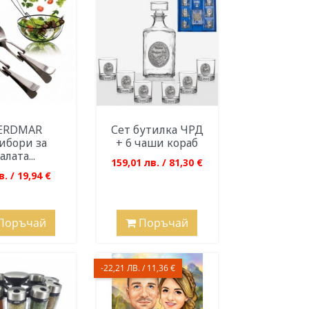
ERDMAR
Сет бутилка ЧРД
ибори за
+ 6 чаши кораб
алата...
159,01 лв. / 81,30 €
в. / 19,94 €
Поръчай
Поръчай
-22,21 ЛВ. / 11,36 €