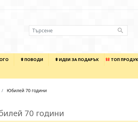

КОГО
⯯ ПОВОДИ
⯯ ИДЕИ ЗА ПОДАРЪК
ТОП ПРОДУ
Юбилей 70 години
илей 70 години