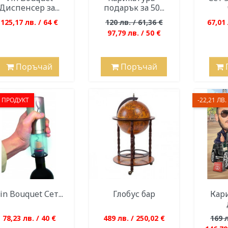
Диспенсер за...
подарък за 50...
125,17 лв. / 64 €
120 лв. / 61,36 €
67,01 
97,79 лв. / 50 €
Поръчай
Поръчай
 ПРОДУКТ
-22,21 ЛВ. 
in Bouquet Сет...
Глобус бар
Кари
78,23 лв. / 40 €
489 лв. / 250,02 €
169 л