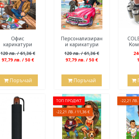
Офис
Персонализиран
COL
карикатури
и карикатури
Комп
120 лв. / 61,36 €
120 лв. / 61,36 €
24
97,79 лв. / 50 €
97,79 лв. / 50 €
Поръчай
Поръчай
ТОП ПРОДУКТ
-22,21 ЛВ. 
-22,21 ЛВ. / 11,36 €