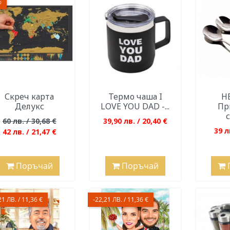
%
Скреч карта
Термо чаша I
H
Делукс
LOVE YOU DAD -...
Пр
с
60 лв. / 30,68 €
39,90 лв. / 20,40 €
39 л
42 лв. / 21,47 €
Поръчай
Поръчай
21 ЛВ. / 11,36 €
-22,21 ЛВ. / 11,36 €