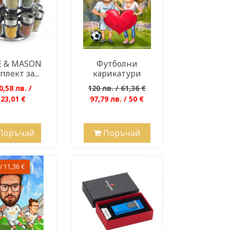
E & MASON
Футболни
лект за...
карикатури
0,58 лв. /
120 лв. / 61,36 €
123,01 €
97,79 лв. / 50 €
Поръчай
Поръчай
/ 11,36 €