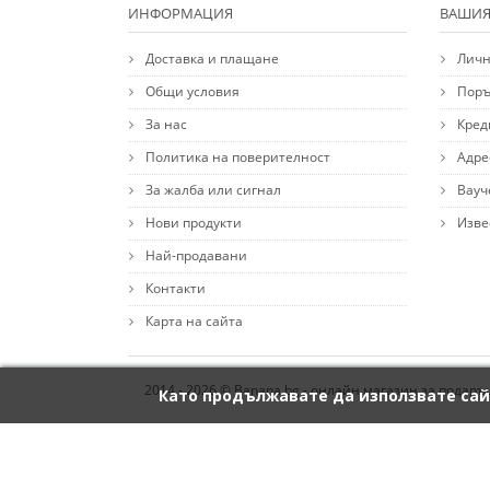
ИНФОРМАЦИЯ
ВАШИЯ
Доставка и плащане
Личн
Общи условия
Поръ
За нас
Кред
Политика на поверителност
Адре
За жалба или сигнал
Вауч
Нови продукти
Изве
Най-продавани
Контакти
Карта на сайта
2014 - 2026 © Banana.bg - онлайн магазин за подаръ
Като продължавате да използвате сай