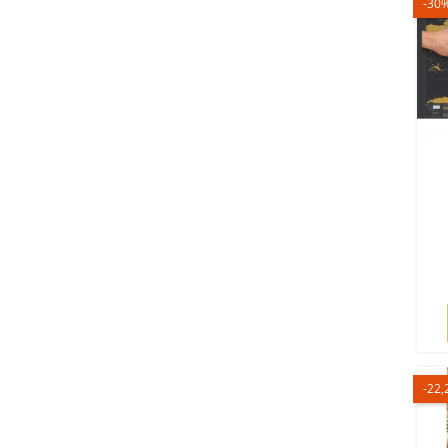
-30
-22,