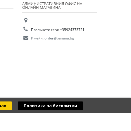
АДМИНИСТРАТИВНИЯ ОФИС НА
ОНЛАЙН МАГАЗИНА
Позвънете сега:
+35924373721
Имейл:
order@banana.bg
рах
Политика за бисквитки