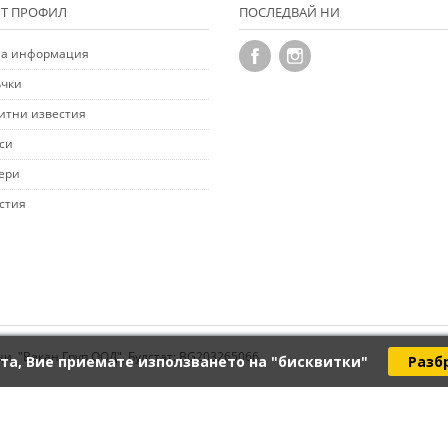
Т ПРОФИЛ
ПОСЛЕДВАЙ НИ
а информация
чки
итни известия
си
ери
стия
ци. "Векан Груп ООД", Булстат: BG203265066
та, Вие приемате използването на "бисквитки"
Разб