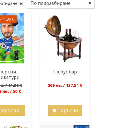
ортиране по:
/ 11,36 €
портни
Глобус бар
рикатури
в. / 61,36 €
269 лв. / 137,54 €
9 лв. / 50 €
Поръчай
Поръчай