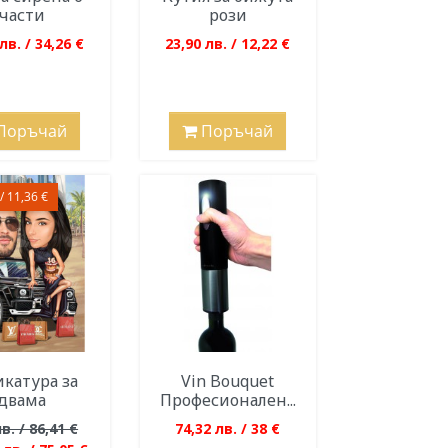
части
рози
лв. / 34,26 €
23,90 лв. / 12,22 €
Поръчай
Поръчай
/ 11,36 €
катура за
Vin Bouquet
двама
Професионален...
в. / 86,41 €
74,32 лв. / 38 €