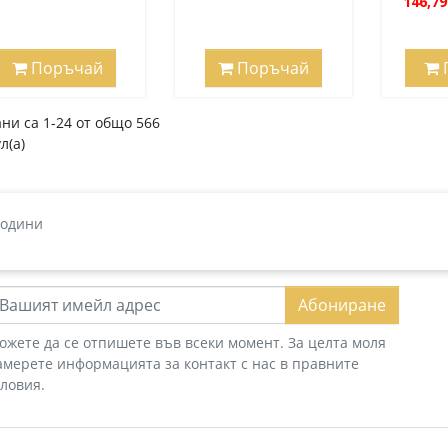
146,79
Поръчай
Поръчай
ни са 1-24 от общо 566
л(а)
години
Абониране
ожете да се отпишете във всеки момент. За целта моля
амерете информацията за контакт с нас в правните
словия.