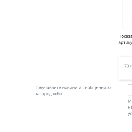
Показа
артику
70 
Получавайте новини и съобщения за
разпродажби
М
н
у