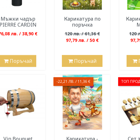
Мъжки чадър
Карикатура по
Карик
PIERRE CARDIN
поръчка
М
76,08 лв. / 38,90 €
120 лв. / 61,36 €
120 л
97,79 лв. / 50 €
97,7
Поръчай
Поръчай
-22,21 ЛВ. / 11,36 €
ТОП ПРОД
Vin Bouquet
Kарикатура -
Сет 