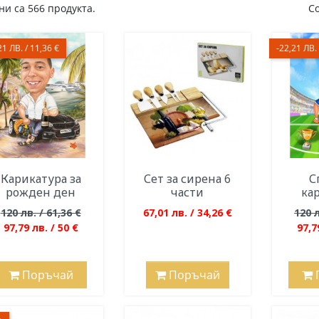
и са 566 продукта.
С
21 ЛВ. / 11,36 €
-22,21 ЛВ. 
Карикатура за
Сет за сирена 6
С
рожден ден
части
ка
120 лв. / 61,36 €
67,01 лв. / 34,26 €
120 л
97,79 лв. / 50 €
97,7
Поръчай
Поръчай