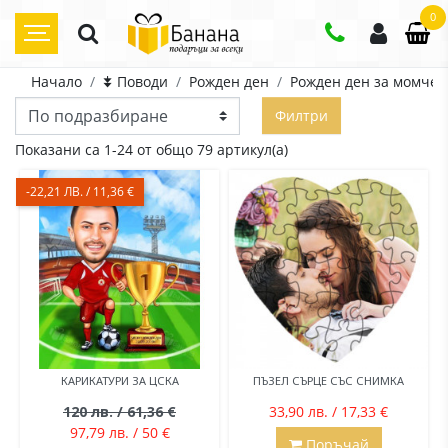
0
Начало
⯯ Поводи
Рожден ден
Рожден ден за момче
Филтри
Показани са 1-24 от общо 79 артикул(а)
-22,21 ЛВ. / 11,36 €
КАРИКАТУРИ ЗА ЦСКА
ПЪЗЕЛ СЪРЦЕ СЪС СНИМКА
120 лв. / 61,36 €
33,90 лв. / 17,33 €
97,79 лв. / 50 €
Поръчай