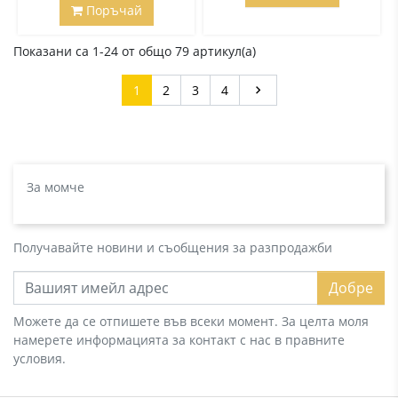
Поръчай
Показани са 1-24 от общо 79 артикул(а)
Напред
1
2
3
4

За момче
Получавайте новини и съобщения за разпродажби
Добре
Можете да се отпишете във всеки момент. За целта моля
намерете информацията за контакт с нас в правните
условия.