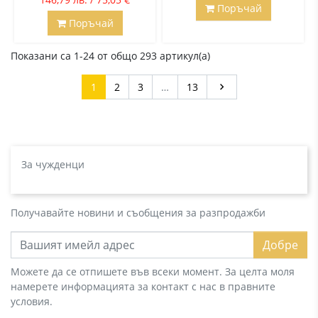
Поръчай
Поръчай
Показани са 1-24 от общо 293 артикул(а)
Напред
1
2
3
…
13

За чужденци
Получавайте новини и съобщения за разпродажби
Добре
Можете да се отпишете във всеки момент. За целта моля
намерете информацията за контакт с нас в правните
условия.