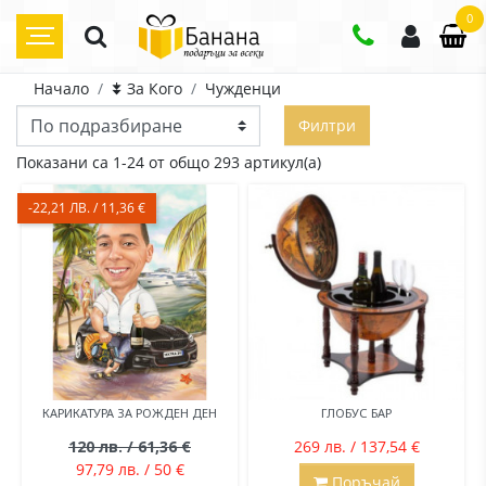
0
Начало
⯯ За Кого
Чужденци
Филтри
Показани са 1-24 от общо 293 артикул(а)
-22,21 ЛВ. / 11,36 €
КАРИКАТУРА ЗА РОЖДЕН ДЕН
ГЛОБУС БАР
120 лв. / 61,36 €
269 лв. / 137,54 €
97,79 лв. / 50 €
Поръчай