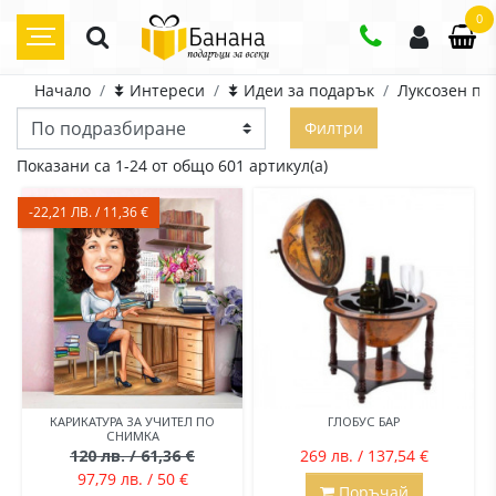
0
Начало
⯯ Интереси
⯯ Идеи за подарък
Луксозен по
Филтри
Показани са 1-24 от общо 601 артикул(а)
-22,21 ЛВ. / 11,36 €
КАРИКАТУРА ЗА УЧИТЕЛ ПО
ГЛОБУС БАР
СНИМКА
120 лв. / 61,36 €
269 лв. / 137,54 €
97,79 лв. / 50 €
Поръчай