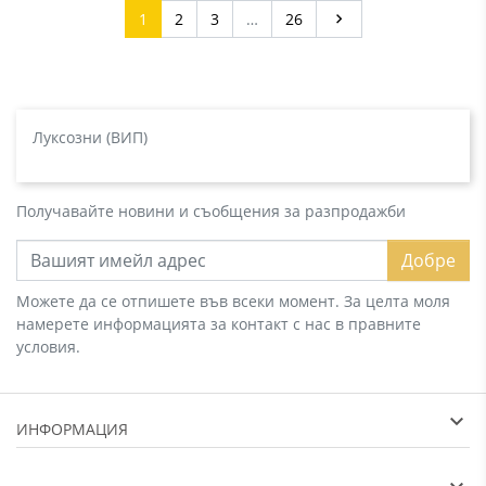
Напред
1
2
3
…
26

Луксозни (ВИП)
Получавайте новини и съобщения за разпродажби
Добре
Можете да се отпишете във всеки момент. За целта моля
намерете информацията за контакт с нас в правните
условия.
ИНФОРМАЦИЯ