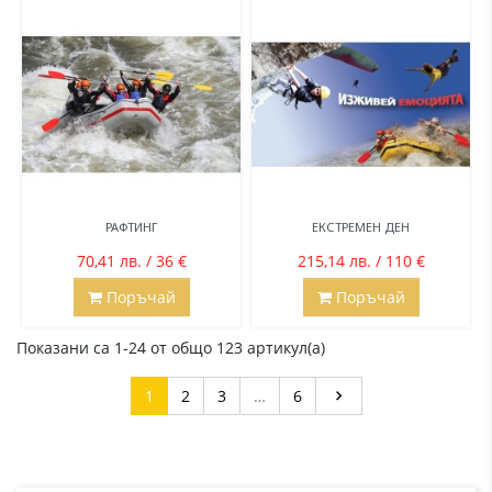
РАФТИНГ
ЕКСТРЕМЕН ДЕН
70,41 лв. / 36 €
215,14 лв. / 110 €
Поръчай
Поръчай
Показани са 1-24 от общо 123 артикул(а)
Напред
1
2
3
…
6
