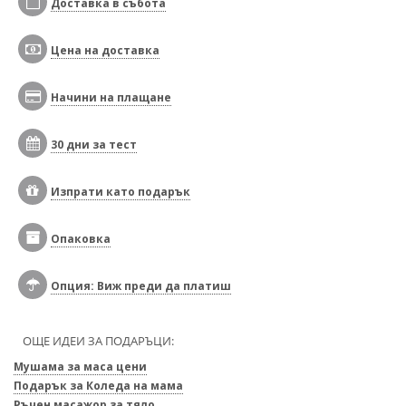
Доставка в събота
Цена на доставка
Начини на плащане
30 дни за тест
Изпрати като подарък
Опаковка
Опция: Виж преди да платиш
ОЩЕ ИДЕИ ЗА ПОДАРЪЦИ:
Мушама за маса цени
Подарък за Коледа на мама
Ръчен масажор за тяло