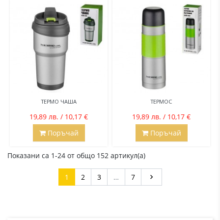
ТЕРМО ЧАША
ТЕРМОС
19,89 лв. / 10,17 €
19,89 лв. / 10,17 €
Поръчай
Поръчай
Показани са 1-24 от общо 152 артикул(а)
Напред
1
2
3
…
7
