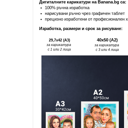
Дигиталните карикатури на Banana.bg са:
100% ръчна изработка
нарисувани ръчно чрез графичен таблет
прецизно изработени от професионален 
Изработка, размери и срок за рисуване:
40х50 (А2)
29,7x42 (A3)
за карикатура 
за карикатура 
с 1 или 2 лица
с 3 или 4 лица