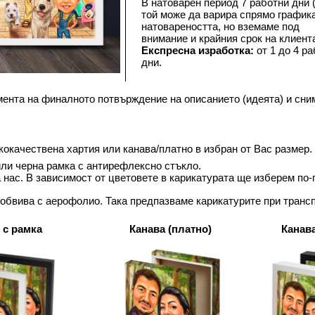
В натоварен период 7 работни дни (
той може да варира спрямо графика
натовареността, но вземаме под 
внимание и крайния срок на клиента
Експресна изработка:
 от 1 до 4 ра
дни.
мента на финалното потвърждение на описанието (идеята) и сни
окачествена хартия или канава/платно в избран от Вас размер.
ли черна рамка с антирефлексно стъкло. 
а нас. В зависимост от цветовете в карикатурата ще изберем по
 обвива с аерофолио. Така предпазваме карикатурите при трансп
 с рамка
Канава (платно)
Канава