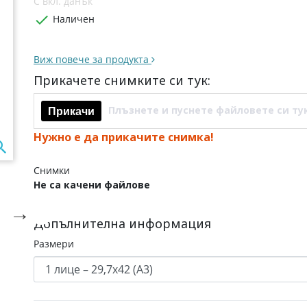
С вкл. данък

Наличен
Виж повече за продукта
Прикачете снимките си тук:
Плъзнете и пуснете файловете си ту
Прикачи
Нужно е да прикачите снимка!

Снимки
Не са качени файлове

Допълнителна информация
Размери