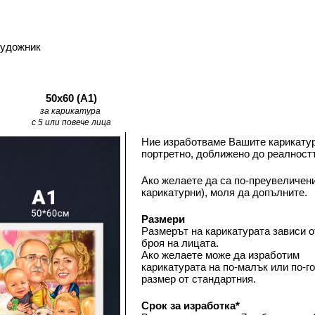
художник
50х60 (А1)
за карикатура 
с 5 или повече лица
Ние изработваме Вашите карикатур
портретно, доближено до реалностт
Ако желаете да са по-преувеличени
карикатурни), моля да допълните.
Размери
Размерът на карикатурата зависи от
броя на лицата. 
Ако желаете може да изработим 
карикатурата на по-малък или по-го
размер от стандартния. 
Срок за изработка*