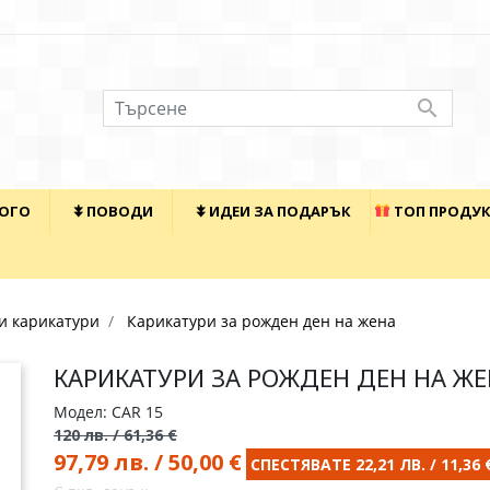

КОГО
⯯ ПОВОДИ
⯯ ИДЕИ ЗА ПОДАРЪК
ТОП ПРОДУ
и карикатури
Карикатури за рожден ден на жена
КАРИКАТУРИ ЗА РОЖДЕН ДЕН НА Ж
Модел: CAR 15
120 лв. / 61,36 €
97,79 лв. / 50,00 €
СПЕСТЯВАТЕ 22,21 ЛВ. / 11,36 