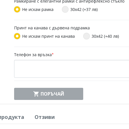
Рамкиране с елегантни рамки с антирефлексно стъкло
Не искам рамка
30x42 (+37 лв)
Принт на канава с дървена подрамка
Не искам принт на канава
30x42 (+40 лв)
Телефон за връзка
*

ПОРЪЧАЙ
продукта
Отзиви