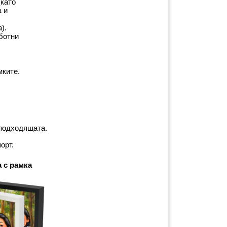
като 
 и 
).
ботни 
мките.
-подходящата.
орт.
 с рамка