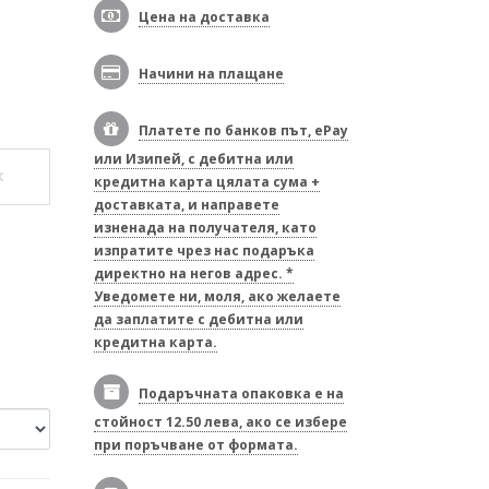
Цена на доставка
Начини на плащане
Платете по банков път, ePay
или Изипей, с дебитна или
к
кредитна карта цялата сума +
доставката, и направете
изненада на получателя, като
изпратите чрез нас подаръка
директно на негов адрес. *
Уведомете ни, моля, ако желаете
да заплатите с дебитна или
кредитна карта.
Подаръчната опаковка е на
стойност 12.50 лева, ако се избере
при поръчване от формата.