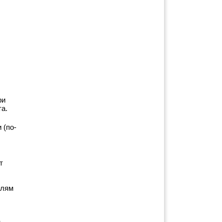
и 
а.
 (по-
 
лям 