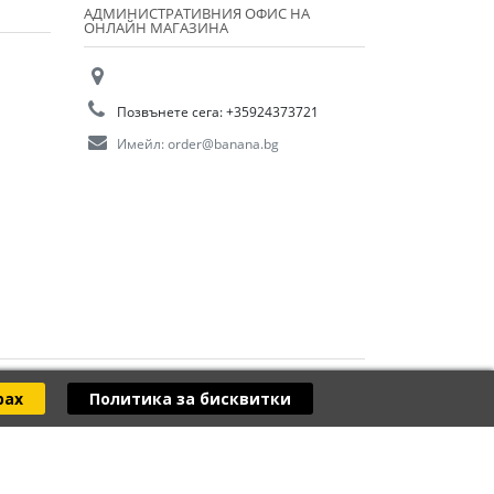
АДМИНИСТРАТИВНИЯ ОФИС НА
ОНЛАЙН МАГАЗИНА
Позвънете сега:
+35924373721
Имейл:
order@banana.bg
рах
Политика за бисквитки