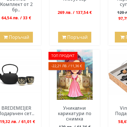
Комплект от 2
су
бр...
269 лв. / 137,54 €
120 л
64,54 лв. / 33 €
97,7
Поръчай
Поръчай
ТОП ПРОДУКТ
-22,21 ЛВ. / 11,36 €
BREDEMEIJER
Уникални
Vi
Подаръчен сет...
карикатури по
Подар
снимка
19,32 лв. / 61,01 €
58,6
120 лв. / 61,36 €