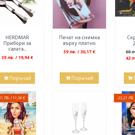
HERDMAR
Печат на снимка
Скр
Прибори за
върху платно
салата...
59 лв. / 30,17 €
60 л
39 лв. / 19,94 €
42 л
Поръчай
Поръчай
21 ЛВ. / 11,36 €
-22,21 ЛВ. 