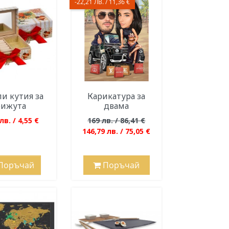
-22,21 ЛВ. / 11,36 €
ли кутия за
Карикатура за
бижута
двама
лв. / 4,55 €
169 лв. / 86,41 €
146,79 лв. / 75,05 €
Поръчай
Поръчай