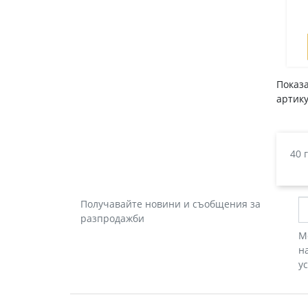
Показа
артику
40 
Получавайте новини и съобщения за
разпродажби
М
н
у