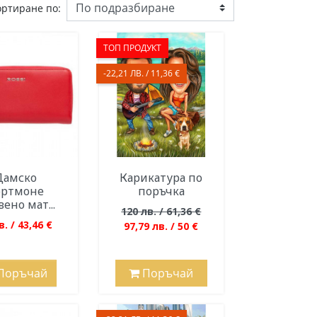
ортиране по:
ТОП ПРОДУКТ
-22,21 ЛВ. / 11,36 €
Дамско
Карикатура по
ортмоне
поръчка
ено мат...
120 лв. / 61,36 €
в. / 43,46 €
97,79 лв. / 50 €
Поръчай
Поръчай