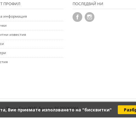
Т ПРОФИЛ
ПОСЛЕДВАЙ НИ
а информация
чки
итни известия
си
ери
стия
ци. "Векан Груп ООД", Булстат: BG203265066
та, Вие приемате използването на "бисквитки"
Разб