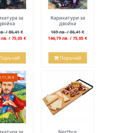
катура за
Карикатури за
двойка
двойка
в. / 86,41 €
169 лв. / 86,41 €
 лв. / 75,05 €
146,79 лв. / 75,05 €
Поръчай
Поръчай
/ 11,36 €
катура за
Nerthus