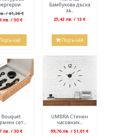
пергерои
Бамбукова дъска
за...
в. / 61,36 €
25,43 лв. / 13 €
9 лв. / 50 €
Поръчай
Поръчай
n Bouquet
UMBRA Стенен
ъчен сет...
часовник...
7 лв. / 30 €
99,76 лв. / 51,01 €