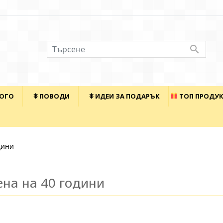

КОГО
⯯ ПОВОДИ
⯯ ИДЕИ ЗА ПОДАРЪК
ТОП ПРОДУ
дини
на на 40 години