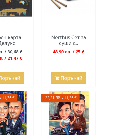
еч карта
Nerthus Сет за
Делукс
суши с...
в. / 30,68 €
48,90 лв. / 25 €
в. / 21,47 €
Поръчай
Поръчай
/ 11,36 €
-22,21 ЛВ. / 11,36 €