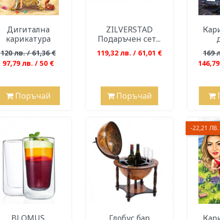
Дигитална
ZILVERSTAD
Кари
карикатура
Подаръчен сет...
120 лв. / 61,36 €
119,32 лв. / 61,01 €
169 л
97,79 лв. / 50 €
146,79
Поръчай
Поръчай
-22,21 ЛВ. 
BLOMUS
Глобус бар
Кари