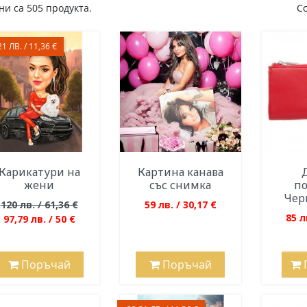
и са 505 продукта.
С
21 ЛВ. / 11,36 €
Карикатури на
Картина канава
жени
със снимка
п
Черв
120 лв. / 61,36 €
59 лв. / 30,17 €
85 л
97,79 лв. / 50 €
Поръчай
Поръчай