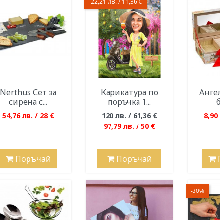
-22,21 ЛВ. / 11,36 €
Nerthus Сет за
Карикатура по
Анге
сирена с...
поръчка 1...
54,76 лв. / 28 €
120 лв. / 61,36 €
8,90 
97,79 лв. / 50 €
Поръчай
Поръчай
-30%