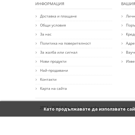
ИНФОРМАЦИЯ
ВАШИЯ
Доставка и плащане
Личн
Общи условия
Поръ
За нас
Кред
Политика на поверителност
Адре
За жалба или сигнал
Вауч
Нови продукти
Изве
Най-продавани
Контакти
Карта на сайта
2014 - 2026 © Banana.bg - онлайн магазин за подаръ
Като продължавате да използвате сай