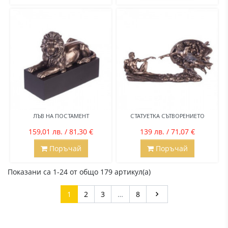
ЛЪВ НА ПОСТАМЕНТ
СТАТУЕТКА СЪТВОРЕНИЕТО
159,01 лв. / 81,30 €
139 лв. / 71,07 €
Поръчай
Поръчай
Показани са 1-24 от общо 179 артикул(а)
Напред
1
2
3
…
8
