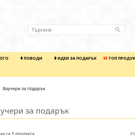

КОГО
⯯ ПОВОДИ
⯯ ИДЕИ ЗА ПОДАРЪК
ТОП ПРОДУ
Ваучери за подарък
учери за подарък
и са 5 продукта.
С