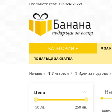
Позвънете сега:
+35924373721
КАТЕГОРИИ
⯯ ЗА 
ПОДАРЪЦИ ЗА СВАТБА
Начало
⯯ Интереси
⯯ Идеи за подарък
Ва
Цена
50
лв.
250
лв.
Наличн