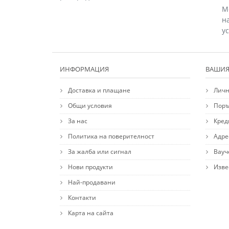
М
н
у
ИНФОРМАЦИЯ
ВАШИЯ
Доставка и плащане
Личн
Общи условия
Поръ
За нас
Кред
Политика на поверителност
Адре
За жалба или сигнал
Вауч
Нови продукти
Изве
Най-продавани
Контакти
Карта на сайта