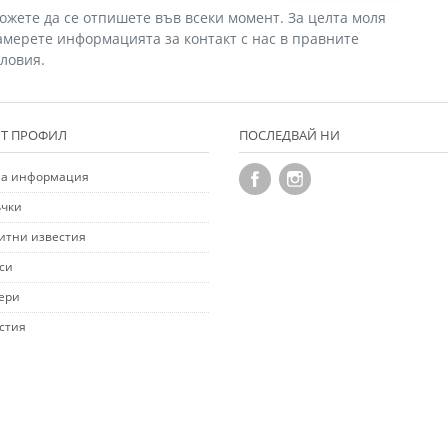
ожете да се отпишете във всеки момент. За целта моля
амерете информацията за контакт с нас в правните
словия.
Т ПРОФИЛ
ПОСЛЕДВАЙ НИ
а информация
чки
итни известия
си
ери
стия