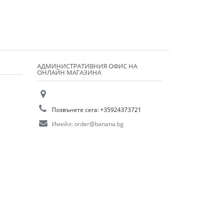
АДМИНИСТРАТИВНИЯ ОФИС НА
ОНЛАЙН МАГАЗИНА
Позвънете сега:
+35924373721
Имейл:
order@banana.bg