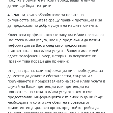
покупка в рамките на този период, вашите лични
данни ще бъдат изтрити.
4.5 Данни, които обработваме за целите на
сигурността, защитата срещу правни претенции и за
да предложим по-добри услуги на нашите клиенти.
Клиентски профили - ако сте закупил и/или ползвал от
нас стока и/или услуга, ние ще продължим да пазим
информация за Вас и след като предоставим
съответната стока и/или услуга – Вашето име, имейл
адрес, телефонен номер, история на покупките Ви.
Правим това поради две причини:
от една страна, тази информация ни е необходима, за
да можем да докажем обстоятелства, свързани с
поръчването и предоставянето на стока и/или услуга в
случай на Ваши претенции или претенции на
ползвателя на стоката и/или услугата, която сме
предоставили. Информацията е възможно да ни бъде
необходима и когато сме обект на проверка от
компетентен държавен орган, пред който трябва да
докажем предоставянето на стоки и/или услуги и други