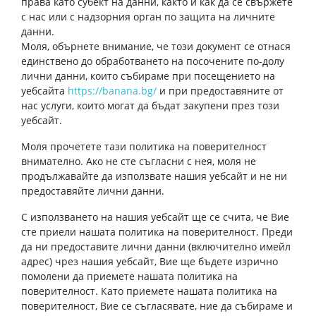
права като субект на данни, както и как да се свържете
с нас или с надзорния орган по защита на личните
данни.
Моля, обърнете внимание, че този документ се отнася
единствено до обработването на посочените по-долу
лични данни, които събираме при посещението на
уебсайта
https://banana.bg/
и при предоставяните от
нас услуги, които могат да бъдат закупени през този
уебсайт.
Моля прочетете тази политика на поверителност
внимателно. Ако не сте съгласни с нея, моля не
продължавайте да използвате нашия уебсайт и не ни
предоставяйте лични данни.
С използването на нашия уебсайт ще се счита, че Вие
сте приели нашата политика на поверителност. Преди
да ни предоставите лични данни (включително имейл
адрес) чрез нашия уебсайт, Вие ще бъдете изрично
помолени да приемете нашата политика на
поверителност. Като приемете нашата политика на
поверителност, Вие се съгласявате, ние да събираме и