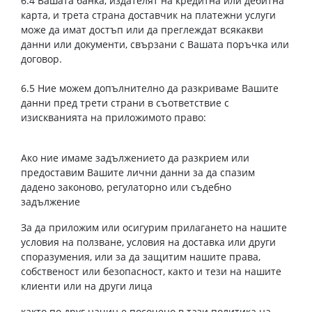
6.4 Вашата банка, издателят на кредитна или дебитна
карта, и трета страна доставчик на платежни услуги
може да имат достъп или да преглеждат всякакви
данни или документи, свързани с Вашата поръчка или
договор.
6.5 Ние можем допълнително да разкриваме Вашите
данни пред трети страни в съответствие с
изискванията на приложимото право:
Ако ние имаме задължението да разкрием или
предоставим Вашите лични данни за да спазим
дадено законово, регулаторно или съдебно
задължение
За да приложим или осигурим прилагането на нашите
условия на ползване, условия на доставка или други
споразумения, или за да защитим нашите права,
собственост или безопасност, както и тези на нашите
клиенти или на други лица
както по друг начин е посочено в тази политика на