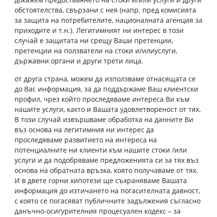
обстоятелства, свързани с нея (напр. пред комисията
за защита на потребителите, националната агенция за
приходите и т.н.). Легитимният ни интерес в този
случай е защитата ни срещу Ваши претенции,
претенции на ползватели на стоки и/илиуслуги,
държавни органи и други трети лица.
от друга страна, можем да използваме отнасящата се
до Вас информация, за да поддържаме Ваш клиентски
профил, чрез който проследяваме интереса Ви към
нашите услуги, както и Вашата удовлетвореност от тях.
В този случай извършваме обработка на данните Ви
въз основа на легитимния ни интерес да
проследяваме развитието на интереса на
потенциалните ни клиенти към нашите стоки /или
услуги и да подобряваме предложенията си за тях въз
основа на обратната връзка, която получаваме от тях.
И в двете горни хипотези ще съхраняваме Вашата
информация до изтичането на погасителната давност,
с която се погасяват публичните задължения съгласно
данъчно-осигурителния процесуален кодекс – за