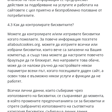
действия за подобряване на услугите и работата на
сайтовете с цел приятно и безпроблемно ползване от
потребителите.
4.3 Как да контролирате бисквитките?
Можете да контролирате и/или изтривате бисквитки
когато пожелаете. За повече информация посетете
allaboutcookies.org. можете да изтриете всички или
избрани бисквитки, които вече са запазени на Вашия
компютър, а също така можете да настроите повечето
браузъри да ги блокират. Ако направите това обаче,
може да се наложи ръчно да настройвате някои
параметри всеки път, когато посещавате даден сайт, а
освен това е възможно някои услуги и функции да не
работят.
Всички лични данни, които събираме чрез
използването на бисквитки, се съхраняват до момента,
в който промените предпочитанията си за бисквитки и
спрете (забраните) използването на съответната
категория бисквитки, събираща лични данни.