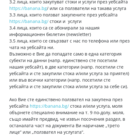
3.2 лица, които закупуват стоки и услуги през уебсайта
https://banana.bg
/ или са ползватели на такава услуга
3.3 лица, които ползват закупените през уебсайта
https://banana.bg/
стоки и услуги
3.4 лица, които са се абонирали за нашия
информационен бюлетин (newsletter)
3.5 лица, които се свързват с нас по телефона или през
чата на уебсайта ни.
Възможно е Вие да попадате само в една категория
субекти на данни (напр. единствено сте посетили
нашия уебсайт), в две категории (напр. посетили сте
уебсайта и сте закупили стока и/или услуга за приятел)
или във всички категории (напр. посетили сте
уебсайта и сте закупили стока и/или услуга за себе си).
Ако Вие сте единствено ползвател на закупена през
уебсайта
https://banana.bg/
стока и/или услуга, моля
обърнете специално внимание на т. 9 по-долу. моля,
също имайте предвид, че извън посочения раздел, в
останалата част на документа Ви наричаме „трето
лице“ или „ползвател на услугата“.