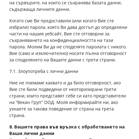
на сървърите, на които се съхранява базата данни,
съдържаща личните данни.
Когато сме Ви предоставили (или когато Вие сте
избрали) парола, която Ви дава достъп до определени
части на нашия уебсайт, Вие сте отговорни за
съхраняването на конфиденциалността на тази
парола. Молим Ви да не споделяте паролата с никого.
Вие (само и изключително) носите пълна отговорност
за споделянето на Вашите данни с трети страни.
7.1. Злоупотреба с лични данни
Ние не поемаме каквато и да било отговорност, ако
Вие сте били подведени от неоторизирани трети
страни, които представят себе си като представители
на “Векан Груп” ООД. Моля информирайте ни, ако
узнаете за такова поведение от страна на трета
страна.
8. Вашите права във връзка с обработването на
Ваши лични данни