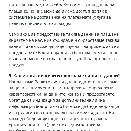
нито запазваме, нито обработваме такива данни за
плащане, но ние може да имаме достъп до тях в
системите на доставчика на платежната услуга за
целите, описани в този раздел.
Само ако Вие предоставите такива данни за плащане
директно на нас, ние събираме и обработваме такива
данни. Такъв може да бъде случаят, например, ако ни
предоставите Вашите данни за банкова сметка с цел
възстановяване на плащане в случай на връщане на
продукт.
5. Как и с какви цели използваме вашите данни?
Използваме Вашите лични данни единствено и само
за целите, посочени в т. 4. въпреки че определени
характеристики на данните, които ни предоставяте,
могат да са индикация за допълнителна лична
информация (напр. името Ви може да бъде индикация
и за религиозна принадлежност, имейл адресът Ви
може да бъде индикация за свързаност с дадена
организация и т.н.), ние не следим за такива
особености и не извършваме какъвто и да е