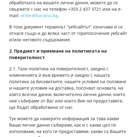
обработката на вашите лични данни, можете да се
свържете с нас на телефон +359 2 437 3721 или на e-
mail:
order@banana.bg
.
В този документ терминът “уебсайтът” означава и се
отнася също и до всяка част от горепосочения уебсайт
и/или неговото съдържание.
2. Предмет и приемане на политиката на
поверителност
2.1. Тази политика на поверителност, заедно с
измененията ѝ във времето и заедно с нашата
политика за бисквитките, нашите условия на ползване
и нашите условия на доставка, посочват основата, на
която всички данни, включително лични данни, които
ние събираме от Вас или които Вие ни предоставяте,
ще бъдат обработвани от нас.
Тук можете да намерите информация за това какви
Ваши лични данни събираме, как и с каква цел ги
използваме, на кого ги предоставяме, какви са Вашите