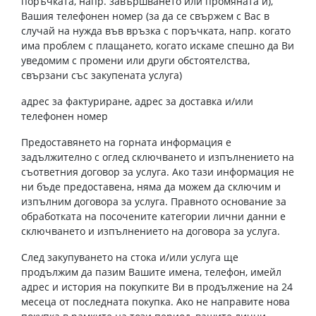
поръчката, напр. завършването или промяната ѝ),
Вашия телефонен номер (за да се свържем с Вас в
случай на нужда във връзка с поръчката, напр. когато
има проблем с плащането, когато искаме спешно да Ви
уведомим с промени или други обстоятелства,
свързани със закупената услуга)
адрес за фактуриране, адрес за доставка и/или
телефонен номер
Предоставянето на горната информация е
задължително с оглед сключването и изпълнението на
съответния договор за услуга. Ако тази информация не
ни бъде предоставена, няма да можем да сключим и
изпълним договора за услуга. Правното основание за
обработката на посочените категории лични данни е
сключването и изпълнението на договора за услуга.
След закупуването на стока и/или услуга ще
продължим да пазим Вашите имена, телефон, имейл
адрес и история на покупките Ви в продължение на 24
месеца от последната покупка. Ако не направите нова