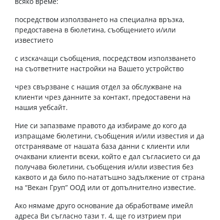
всяко време:
посредством използването на специална връзка,
предоставена в бюлетина, съобщението и/или
известието
с изскачащи съобщения, посредством използването
на съответните настройки на Вашето устройство
чрез свързване с нашия отдел за обслужване на
клиенти чрез данните за контакт, предоставени на
нашия уебсайт.
Ние си запазваме правото да избираме до кого да
изпращаме бюлетини, съобщения и/или известия и да
отстраняваме от нашата база данни с клиенти или
очаквани клиенти всеки, който е дал съгласието си да
получава бюлетини, съобщения и/или известия без
каквото и да било по-нататъшно задължение от страна
на “Векан Груп” ООД или от допълнително известие.
Ако нямаме друго основание да обработваме имейл
адреса Ви съгласно тази т. 4, ще го изтрием при