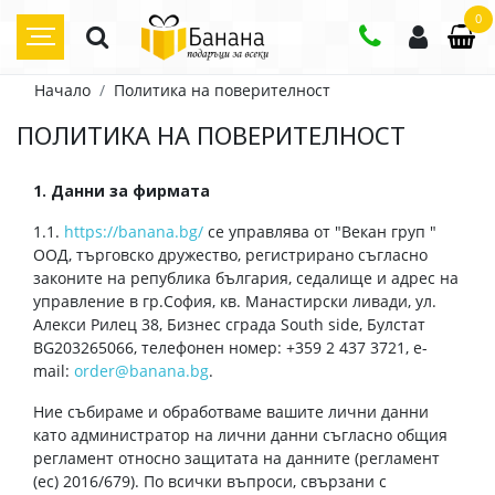
0
Начало
Политика на поверителност
ПОЛИТИКА НА ПОВЕРИТЕЛНОСТ
1. Данни за фирмата
1.1.
https://banana.bg/
се управлява от "Векан груп "
ООД, търговско дружество, регистрирано съгласно
законите на република българия, седалище и адрес на
управление в гр.София, кв. Манастирски ливади, ул.
Алекси Рилец 38, Бизнес сграда South side, Булстат
BG203265066, телефонен номер: +359 2 437 3721, e-
mail:
order@banana.bg
.
Ние събираме и обработваме вашите лични данни
като администратор на лични данни съгласно общия
регламент относно защитата на данните (регламент
(ес) 2016/679). По всички въпроси, свързани с