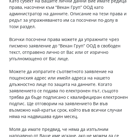
Като субект на Вашите лични данни Вие имате редица
права, насочени към “Векан Груп” ООД като
администратор на данните. Описание на тези права и
редът за упражняването им са посочени по-долу в
този раздел.
Всички посочени права можете да упражните чрез
писмено заявление до “Векан Груп” ООД в свободен
текст, отправено лично от Вас или от изрично
упълномощено от Вас лице.
Можете да изпратите съответното заявление на
пощенския адрес или имейл адреса на нашето
длъжностно лице по защита на данните. Когато
заявлението се подава по електронен път, същото
трябва да бъде подписано с квалифициран електронен
подпис. Ще отговорим на заявлението Ви във
възможно най-кратък срок, който във всички случаи
няма на надвишава един месец.
Моля да имате предвид, че няма да изпълним
направено от Ваше име искане, ако не можем да се