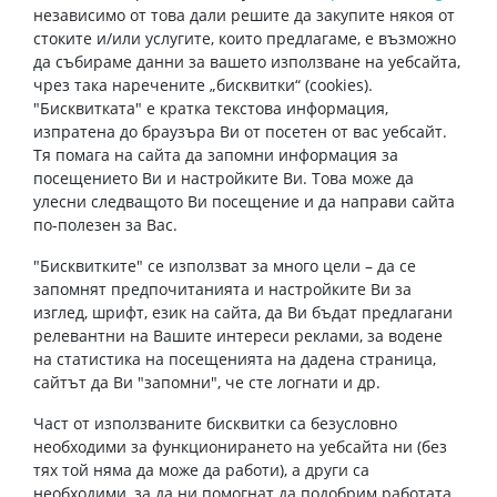
независимо от това дали решите да закупите някоя от
стоките и/или услугите, които предлагаме, е възможно
да събираме данни за вашето използване на уебсайта,
чрез така наречените „бисквитки“ (cookies).
"Бисквитката" е кратка текстова информация,
изпратена до браузъра Ви от посетен от вас уебсайт.
Тя помага на сайта да запомни информация за
посещението Ви и настройките Ви. Това може да
улесни следващото Ви посещение и да направи сайта
по-полезен за Вас.
"Бисквитките" се използват за много цели – да се
запомнят предпочитанията и настройките Ви за
изглед, шрифт, език на сайта, да Ви бъдат предлагани
релевантни на Вашите интереси реклами, за водене
на статистика на посещенията на дадена страница,
сайтът да Ви "запомни", че сте логнати и др.
Част от използваните бисквитки са безусловно
необходими за функционирането на уебсайта ни (без
тях той няма да може да работи), а други са
необходими, за да ни помогнат да подобрим работата