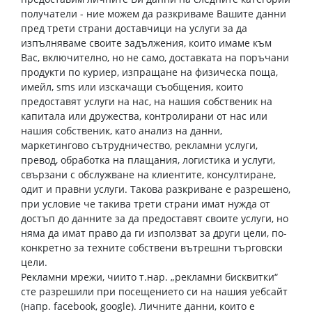
получатели - ние можем да разкриваме Вашите данни
пред трети страни доставчици на услуги за да
изпълняваме своите задължения, които имаме към
Вас, включително, но не само, доставката на поръчани
продукти по куриер, изпращане на физическа поща,
имейл, sms или изскачащи съобщения, които
предоставят услуги на нас, на нашия собственик на
капитала или дружества, контролирани от нас или
нашия собственик, като анализ на данни,
маркетингово сътрудничество, рекламни услуги,
превод, обработка на плащания, логистика и услуги,
свързани с обслужване на клиентите, консултиране,
одит и правни услуги. Такова разкриване е разрешено,
при условие че такива трети страни имат нужда от
достъп до данните за да предоставят своите услуги, но
няма да имат право да ги използват за други цели, по-
конкретно за техните собствени вътрешни търговски
цели.
Рекламни мрежи, чиито т.нар. „рекламни бисквитки“
сте разрешили при посещението си на нашия уебсайт
(напр. facebook, google). Личните данни, които е