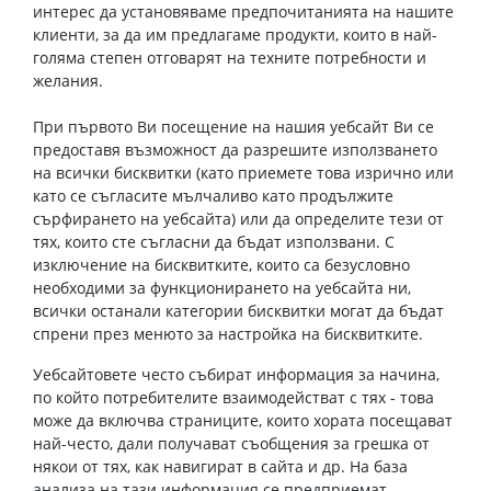
интерес да установяваме предпочитанията на нашите
клиенти, за да им предлагаме продукти, които в най-
голяма степен отговарят на техните потребности и
желания.
При първото Ви посещение на нашия уебсайт Ви се
предоставя възможност да разрешите използването
на всички бисквитки (като приемете това изрично или
като се съгласите мълчаливо като продължите
сърфирането на уебсайта) или да определите тези от
тях, които сте съгласни да бъдат използвани. С
изключение на бисквитките, които са безусловно
необходими за функционирането на уебсайта ни,
всички останали категории бисквитки могат да бъдат
спрени през менюто за настройка на бисквитките.
Уебсайтовете често събират информация за начина,
по който потребителите взаимодействат с тях - това
може да включва страниците, които хората посещават
най-често, дали получават съобщения за грешка от
някои от тях, как навигират в сайта и др. На база
анализа на тази информация се предприемат