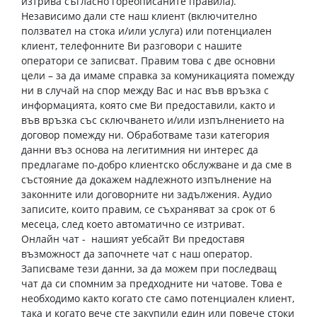
изтрива съгласно гореописаните правила).
Независимо дали сте наш клиент (включително
ползвател на стока и/или услуга) или потенциален
клиент, телефонните Ви разговори с нашите
оператори се записват. Правим това с две основни
цели – за да имаме справка за комуникацията помежду
ни в случай на спор между Вас и нас във връзка с
информацията, която сме Ви предоставили, както и
във връзка със сключването и/или изпълнението на
договор помежду ни. Обработваме тази категория
данни въз основа на легитимния ни интерес да
предлагаме по-добро клиентско обслужване и да сме в
състояние да докажем надлежното изпълнение на
законните или договорните ни задължения. Аудио
записите, които правим, се съхраняват за срок от 6
месеца, след което автоматично се изтриват.
Онлайн чат - нашият уебсайт Ви предоставя
възможност да започнете чат с наш оператор.
Записваме тези данни, за да можем при последващ
чат да си спомним за предходните ни чатове. Това е
необходимо както когато сте само потенциален клиент,
така и когато вече сте закупили един или повече стоки