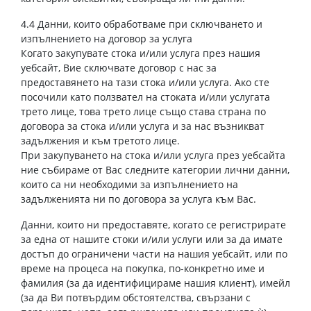
4.4 Данни, които обработваме при сключването и
изпълнението на договор за услуга
Когато закупувате стока и/или услуга през нашия
уебсайт, Вие сключвате договор с нас за
предоставянето на тази стока и/или услуга. Ако сте
посочили като ползвател на стоката и/или услугата
трето лице, това трето лице също става страна по
договора за стока и/или услуга и за нас възникват
задължения и към третото лице.
При закупуването на стока и/или услуга през уебсайта
ние събираме от Вас следните категории лични данни,
които са ни необходими за изпълнението на
задълженията ни по договора за услуга към Вас.
Данни, които ни предоставяте, когато се регистрирате
за една от нашите стоки и/или услуги или за да имате
достъп до ограничени части на нашия уебсайт, или по
време на процеса на покупка, по-конкретно име и
фамилия (за да идентифицираме нашия клиент), имейл
(за да Ви потвърдим обстоятелства, свързани с