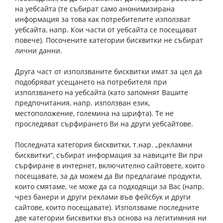
на уебсайта (те събират само анонимизирана
информация за това как потребителите използват
уебсайта, напр. Кои части от уебсайта се посещават
повече). Посочените категории бисквитки не събират
лични данни.
Друга част от използваните бисквитки имат за цел да
подобряват усещането на потребителя при
използването на уебсайта (като запомнят Вашите
предпочитания, напр. използван език,
местоположение, големина на шрифта). Те не
проследяват сърфирането Ви на други уебсайтове.
Последната категория бисквитки, т.нар. „рекламни
бисквитки“, събират информация за навиците Ви при
сърфиране в интернет, включително сайтовете, които
посещавате, за да можем да Ви предлагаме продукти,
които смятаме, че може да са подходящи за Вас (напр.
чрез банери и други реклами във фейсбук и други
сайтове, които посещавате). Използваме последните
две категории бисквитки въз основа на легитимния ни