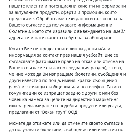
нашите клиенти и потенциални клиенти информирани
за актуалните продукти, оферти и промоции, които
предлагаме. Обработваме тези данни и въз основа на
Вашето съгласие да получавате информационни
бюлетини, което сте изразили с въвеждането на имейл
адреса си и натискането на бутона за абониране.
Когато Вие ни предоставяте лични данни и/или
информация за контакт през нашия уебсайт, Вие се
съгласявате (като имате право на отказ или отмяна на
Вашето съгласие съгласно следващия раздел), с това,
че ние може да Ви изпращаме бюлетини, съобщения и
други известия по поща, имейл, кратки съобщения
(sms), изскачащи съобщения или по телефон. Такива
комуникации се изпращат заедно с други, с или без
човешка намеса за целите на директния маркетинг
или за рекламиране на подобни продукти или услуги,
предлагани от “Векан груп” ООД.
Можете да откажете или да отмените своето съгласие
да получавате бюлетини, съобщения или известия по