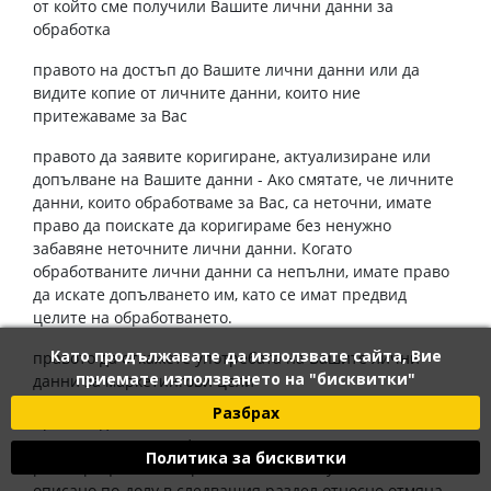
от който сме получили Вашите лични данни за
обработка
правото на достъп до Вашите лични данни или да
видите копие от личните данни, които ние
притежаваме за Вас
правото да заявите коригиране, актуализиране или
допълване на Вашите данни - Ако смятате, че личните
данни, които обработваме за Вас, са неточни, имате
право да поискате да коригираме без ненужно
забавяне неточните лични данни. Когато
обработваните лични данни са непълни, имате право
да искате допълването им, като се имат предвид
целите на обработването.
Като продължавате да използвате сайта, Вие
правото да откажете употребата на Вашите лични
приемате използването на "бисквитки"
данни за маркетингови цели
Разбрах
правото да отмените Вашето съгласие с тази политика
на поверителност и/или да заявите отмяна на
Политика за бисквитки
регистрацията и изтриване от нашия уебсайт, както е
описано по-долу в следващия раздел относно отмяна