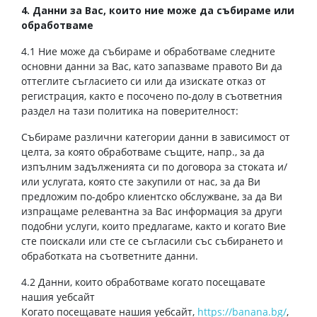
4. Данни за Вас, които ние може да събираме или
обработваме
4.1 Ние може да събираме и обработваме следните
основни данни за Вас, като запазваме правото Ви да
оттеглите съгласието си или да изискате отказ от
регистрация, както е посочено по-долу в съответния
раздел на тази политика на поверителност:
Събираме различни категории данни в зависимост от
целта, за която обработваме същите, напр., за да
изпълним задълженията си по договора за стоката и/
или услугата, която сте закупили от нас, за да Ви
предложим по-добро клиентско обслужване, за да Ви
изпращаме релевантна за Вас информация за други
подобни услуги, които предлагаме, както и когато Вие
сте поискали или сте се съгласили със събирането и
обработката на съответните данни.
4.2 Данни, които обработваме когато посещавате
нашия уебсайт
Когато посещавате нашия уебсайт,
https://banana.bg/
,