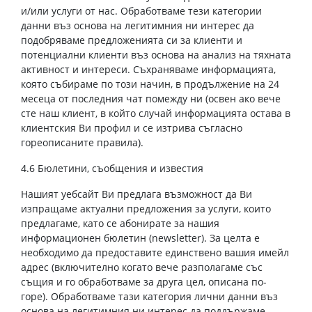
и/или услуги от нас. Обработваме тези категории
данни въз основа на легитимния ни интерес да
подобряваме предложенията си за клиенти и
потенциални клиенти въз основа на анализ на тяхната
активност и интереси. Съхраняваме информацията,
която събираме по този начин, в продължение на 24
месеца от последния чат помежду ни (освен ако вече
сте наш клиент, в който случай информацията остава в
клиентския Ви профил и се изтрива съгласно
гореописаните правила).
4.6 Бюлетини, съобщения и известия
Нашият уебсайт Ви предлага възможност да Ви
изпращаме актуални предложения за услуги, които
предлагаме, като се абонирате за нашия
информационен бюлетин (newsletter). За целта е
необходимо да предоставите единствено вашия имейл
адрес (включително когато вече разполагаме със
същия и го обработваме за друга цел, описана по-
горе). Обработваме тази категория лични данни въз
основа на легитимния ни интерес да поддържаме