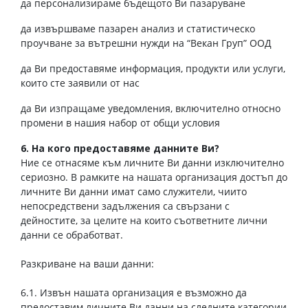
да персонализираме бъдещото Ви пазаруване
да извършваме пазарен анализ и статистическо
проучване за вътрешни нужди на “Векан Груп” ООД
да Ви предоставяме информация, продукти или услуги,
които сте заявили от нас
да Ви изпращаме уведомления, включително относно
промени в нашия набор от общи условия
6. На кого предоставяме данните Ви?
Ние се отнасяме към личните Ви данни изключително
сериозно. В рамките на нашата организация достъп до
личните Ви данни имат само служители, чиито
непосредствени задължения са свързани с
дейностите, за целите на които съответните лични
данни се обработват.
Разкриване на ваши данни:
6.1. Извън нашата организация е възможно да
предоставим личните Ви данни на следните категории