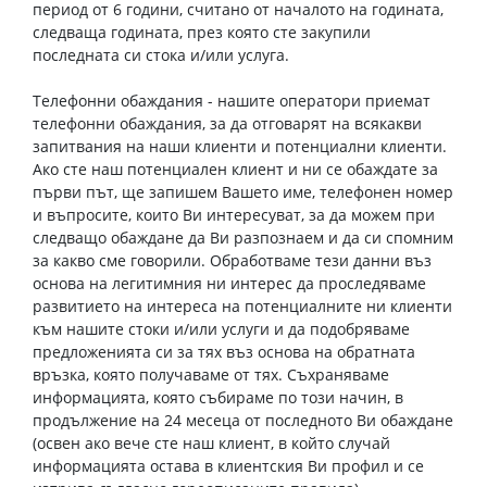
период от 6 години, считано от началото на годината,
следваща годината, през която сте закупили
последната си стока и/или услуга.
Телефонни обаждания - нашите оператори приемат
телефонни обаждания, за да отговарят на всякакви
запитвания на наши клиенти и потенциални клиенти.
Ако сте наш потенциален клиент и ни се обаждате за
първи път, ще запишем Вашето име, телефонен номер
и въпросите, които Ви интересуват, за да можем при
следващо обаждане да Ви разпознаем и да си спомним
за какво сме говорили. Обработваме тези данни въз
основа на легитимния ни интерес да проследяваме
развитието на интереса на потенциалните ни клиенти
към нашите стоки и/или услуги и да подобряваме
предложенията си за тях въз основа на обратната
връзка, която получаваме от тях. Съхраняваме
информацията, която събираме по този начин, в
продължение на 24 месеца от последното Ви обаждане
(освен ако вече сте наш клиент, в който случай
информацията остава в клиентския Ви профил и се