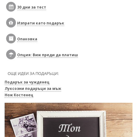
30 дни за тест
Изпрати като подарък
Опаковка
Опция: Виж преди да платиш
ОЩЕ ИДЕИ ЗА ПОДАРЪЦИ:
Подарък за чужденец
Луксозни подаръци за мъж
Нож Костенец