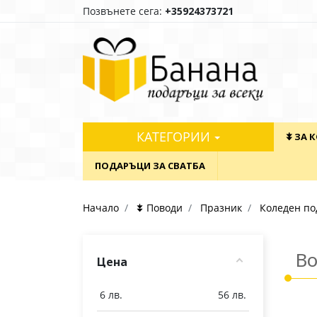
Позвънете сега:
+35924373721
КАТЕГОРИИ
⯯ ЗА 
ПОДАРЪЦИ ЗА СВАТБА
Начало
⯯ Поводи
Празник
Коледен по
Во
Цена
6
лв.
56
лв.