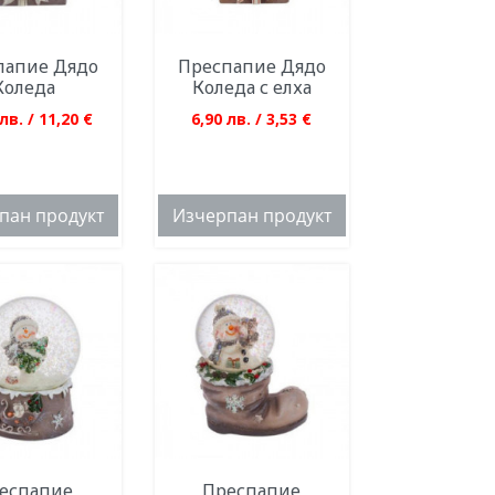
папие Дядо
Преспапие Дядо
Коледа
Коледа с елха
лв. / 11,20 €
6,90 лв. / 3,53 €
пан продукт
Изчерпан продукт
еспапие
Преспапие