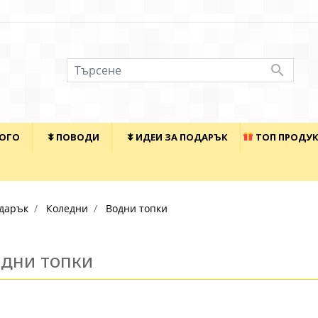

КОГО
⯯ ПОВОДИ
⯯ ИДЕИ ЗА ПОДАРЪК
ТОП ПРОДУ
дарък
Коледни
Водни топки
дни топки