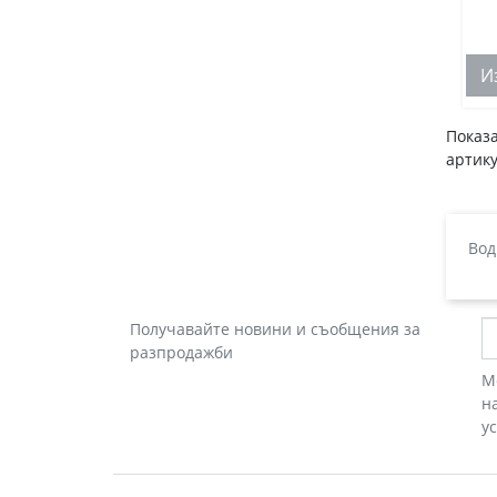
И
Показа
артику
Вод
Получавайте новини и съобщения за
разпродажби
М
н
у