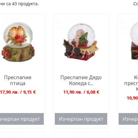
и са 43 продукта.
С
Преспапие
Преспапие Дядо
К
птица
Коледа с...
прес
17,90 лв. / 9,15 €
11,90 лв. / 6,08 €
10,90
зчерпан продукт
Изчерпан продукт
Изчер