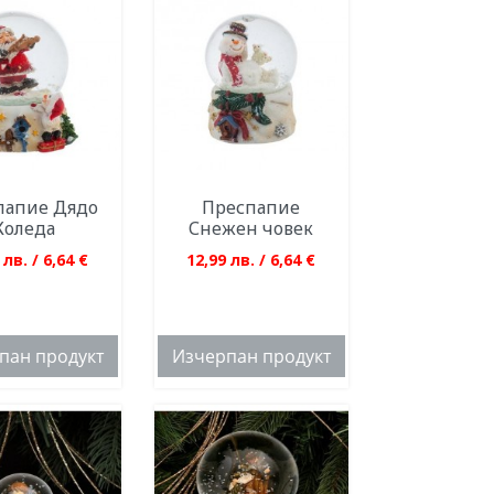
папие Дядо
Преспапие
Коледа
Снежен човек
 лв. / 6,64 €
12,99 лв. / 6,64 €
пан продукт
Изчерпан продукт