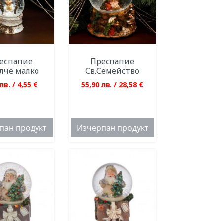
еспапие
Преспапие
лче малко
Св.Семейство
лв. / 4,55 €
55,90 лв. / 28,58 €
пан продукт
Изчерпан продукт