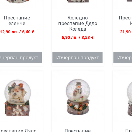
Преспапие
Коледно
Прес
еленче
преспапие Дядо
Коледа
12,90 лв. / 6,60 €
21,90 
6,90 лв. / 3,53 €
зчерпан продукт
Изчерпан продукт
Изчер
респапие Дядо
Преспапие
Пр