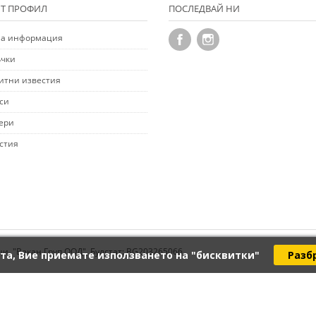
Т ПРОФИЛ
ПОСЛЕДВАЙ НИ
а информация
чки
итни известия
си
ери
стия
ци. "Векан Груп ООД", Булстат: BG203265066
та, Вие приемате използването на "бисквитки"
Разб