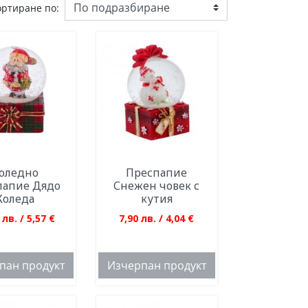
ортиране по:
оледно
Преспапие
папие Дядо
Снежен човек с
Коледа
кутия
 лв. / 5,57 €
7,90 лв. / 4,04 €
пан продукт
Изчерпан продукт