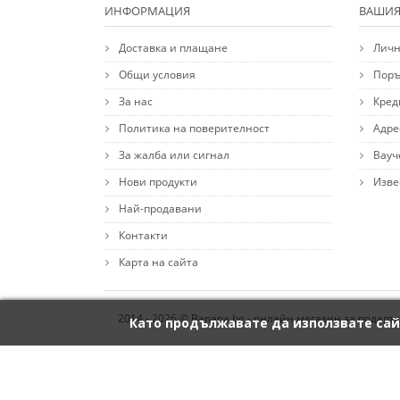
ИНФОРМАЦИЯ
ВАШИЯ
Доставка и плащане
Личн
Общи условия
Поръ
За нас
Кред
Политика на поверителност
Адре
За жалба или сигнал
Вауч
Нови продукти
Изве
Най-продавани
Контакти
Карта на сайта
2014 - 2026 © Banana.bg - онлайн магазин за подаръ
Като продължавате да използвате сай