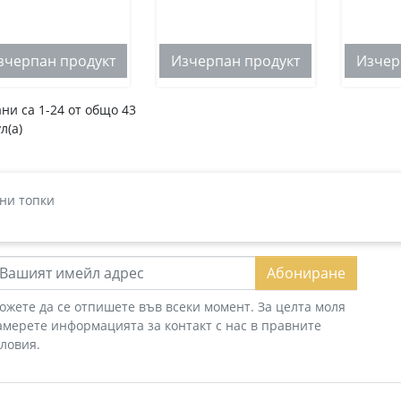
зчерпан продукт
Изчерпан продукт
Изчер
ни са 1-24 от общо 43
л(а)
ни топки
Абониране
ожете да се отпишете във всеки момент. За целта моля
амерете информацията за контакт с нас в правните
словия.