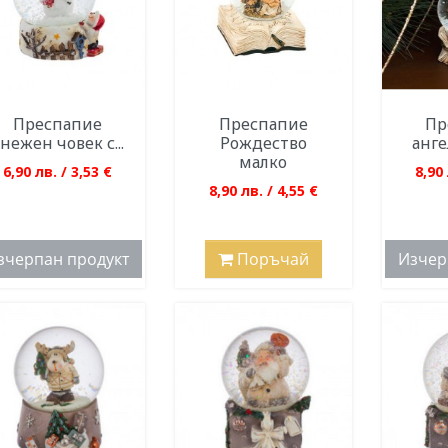
Преспапие
Преспапие
Пр
нежен човек с...
Рождество
анге
малко
6,90 лв. / 3,53 €
8,90 
8,90 лв. / 4,55 €
зчерпан продукт
Поръчай
Изчер