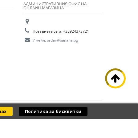
АДМИНИСТРАТИВНИЯ ОФИС НА
ОНЛАЙН МАГАЗИНА
Позвънете сега:
+35924373721
Имейл:
order@banana.bg
рах
Политика за бисквитки