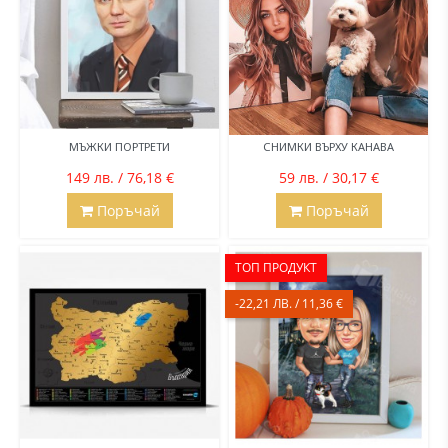
МЪЖКИ ПОРТРЕТИ
СНИМКИ ВЪРХУ КАНАВА
149 лв. / 76,18 €
59 лв. / 30,17 €
Поръчай
Поръчай
ТОП ПРОДУКТ
-22,21 ЛВ. / 11,36 €