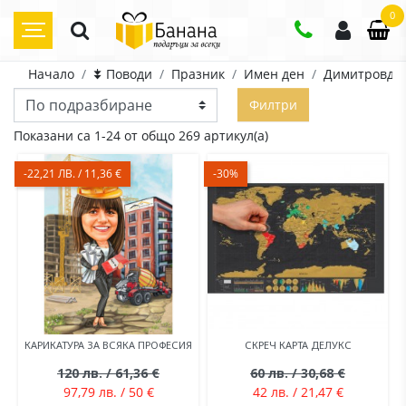
0
Начало
⯯ Поводи
Празник
Имен ден
Димитровде
Филтри
Показани са 1-24 от общо 269 артикул(а)
-22,21 ЛВ. / 11,36 €
-30%
КАРИКАТУРА ЗА ВСЯКА ПРОФЕСИЯ
СКРЕЧ КАРТА ДЕЛУКС
120 лв. / 61,36 €
60 лв. / 30,68 €
97,79 лв. / 50 €
42 лв. / 21,47 €