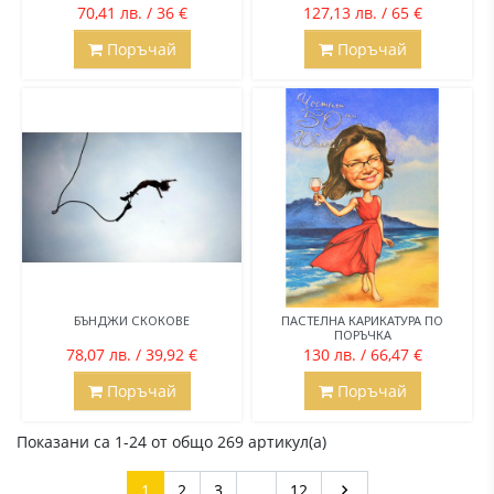
70,41 лв. / 36 €
127,13 лв. / 65 €
Поръчай
Поръчай
БЪНДЖИ СКОКОВЕ
ПАСТЕЛНА КАРИКАТУРА ПО
ПОРЪЧКА
78,07 лв. / 39,92 €
130 лв. / 66,47 €
Поръчай
Поръчай
Показани са 1-24 от общо 269 артикул(а)
Напред
1
2
3
…
12
