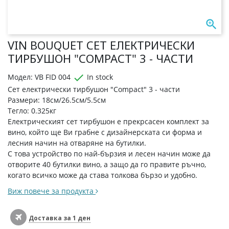

VIN BOUQUET СЕТ ЕЛЕКТРИЧЕСКИ
ТИРБУШОН "COMPACT" 3 - ЧАСТИ

Модел: VB FID 004
In stock
Сет електрически тирбушон "Compact" 3 - части
Размери: 18см/26.5см/5.5см
Тегло: 0.325кг
Електрическият сет тирбушон е прекрсасен комплект за
вино, който ще Ви грабне с дизайнерската си форма и
лесния начин на отваряне на бутилки.
С това устройство по най-бързия и лесен начин може да
отворите 40 бутилки вино, а защо да го правите ръчно,
когато всичко може да става толкова бързо и удобно.
Виж повече за продукта
Доставка за 1 ден