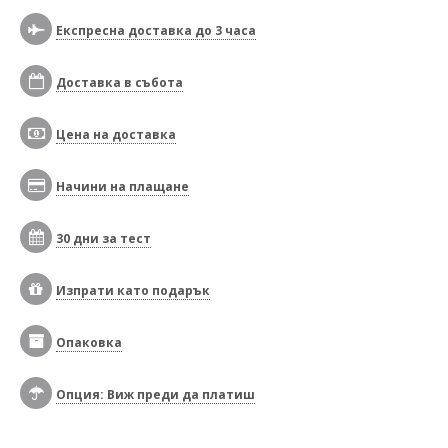
Експресна доставка до 3 часа
Доставка в събота
Цена на доставка
Начини на плащане
30 дни за тест
Изпрати като подарък
Опаковка
Опция: Виж преди да платиш