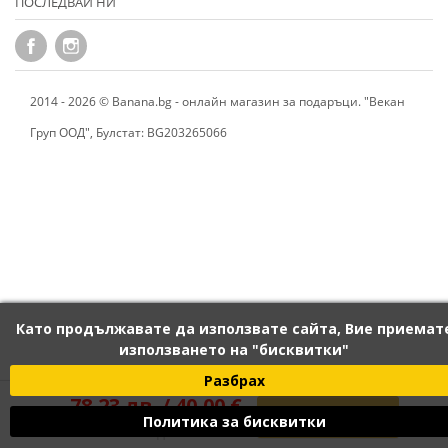
ПОСЛЕДВАЙ НИ
2014 - 2026 © Banana.bg - онлайн магазин за подаръци. "Векан
Груп ООД", Булстат: BG203265066
Като продължавате да използвате сайта, Вие приемат
използването на "бисквитки"
Разбрах
78,23 лв. / 40,00 €

ПОРЪЧАЙ
Политика за бисквитки
С вкл. данък