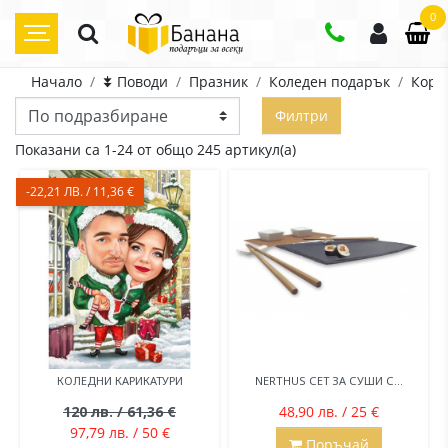
0
Начало
⯯ Поводи
Празник
Коледен подарък
Корп
Филтри
Показани са 1-24 от общо 245 артикул(а)
-22,21 ЛВ. / 11,36 €
КОЛЕДНИ КАРИКАТУРИ
NERTHUS СЕТ ЗА СУШИ С...
120 лв. / 61,36 €
48,90 лв. / 25 €
97,79 лв. / 50 €
Поръчай