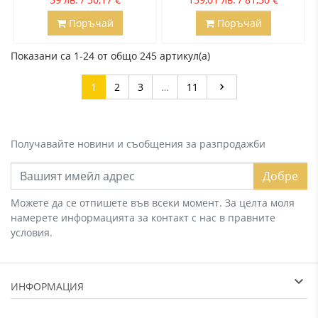
Поръчай
Поръчай
Показани са 1-24 от общо 245 артикул(а)
Напред
1
2
3
…
11

Получавайте новини и съобщения за разпродажби
Добре
Можете да се отпишете във всеки момент. За целта моля
намерете информацията за контакт с нас в правните
условия.
ИНФОРМАЦИЯ