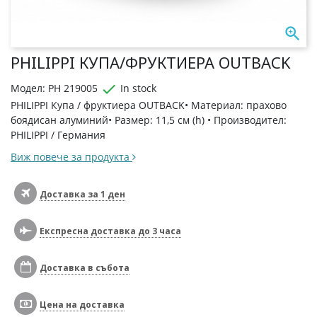

PHILIPPI КУПА/ФРУКТИЕРА OUTBACK

Модел: PH 219005
In stock
PHILIPPI Купа / фруктиера OUTBACK• Материал: прахово
боядисан алуминий• Размер: 11,5 см (h) • Производител:
PHILIPPI / Германия
Виж повече за продукта
Доставка за 1 ден
Експресна доставка до 3 часа
Доставка в събота
Цена на доставка