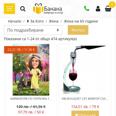
0
Начало
⯯ За Кого
Жена
Жена на 65 години
Филтри
Показани са 1-24 от общо 474 артикул(а)
-22,21 ЛВ. / 11,36 €
КАРИКАТУРА ПО ПОРЪЧКА 1...
VIN BOUQUET СЕТ АЕРАТОР СЪС...
120 лв. / 61,36 €
154,51 лв. / 79 €
97,79 лв. / 50 €
Поръчай