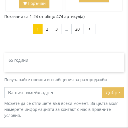
Поръчай
Показани са 1-24 от общо 474 артикул(а)
Напред
1
2
3
…
20

65 години
Получавайте новини и съобщения за разпродажби
Добре
Можете да се отпишете във всеки момент. За целта моля
намерете информацията за контакт с нас в правните
условия.