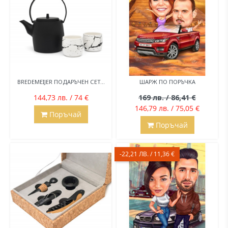
BREDEMEIJER ПОДАРЪЧЕН СЕТ...
ШАРЖ ПО ПОРЪЧКА
144,73 лв. / 74 €
169 лв. / 86,41 €
146,79 лв. / 75,05 €
Поръчай
Поръчай
-22,21 ЛВ. / 11,36 €