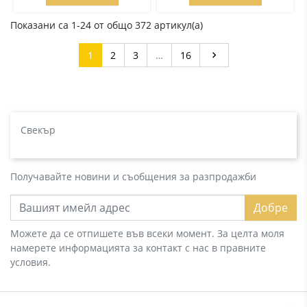
Показани са 1-24 от общо 372 артикул(а)
Напред
1
2
3
…
16

Свекър
Получавайте новини и съобщения за разпродажби
Добре
Можете да се отпишете във всеки момент. За целта моля
намерете информацията за контакт с нас в правните
условия.