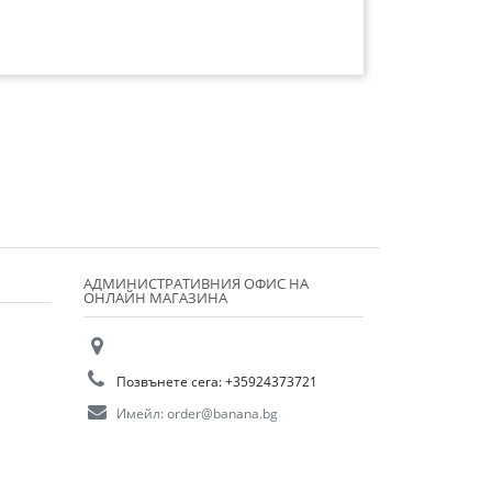
АДМИНИСТРАТИВНИЯ ОФИС НА
ОНЛАЙН МАГАЗИНА
Позвънете сега:
+35924373721
Имейл:
order@banana.bg