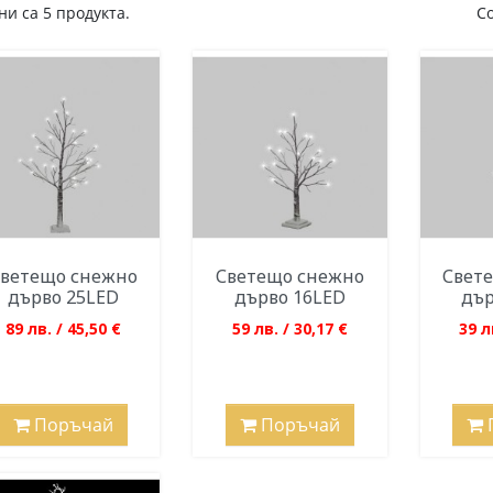
и са 5 продукта.
С
ветещо снежно
Светещо снежно
Свет
дърво 25LED
дърво 16LED
дър
89 лв. / 45,50 €
59 лв. / 30,17 €
39 л
Поръчай
Поръчай