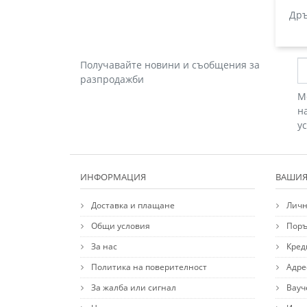
Дръ
Получавайте новини и съобщения за
разпродажби
М
н
у
ИНФОРМАЦИЯ
ВАШИЯ
Доставка и плащане
Личн
Общи условия
Поръ
За нас
Кред
Политика на поверителност
Адре
За жалба или сигнал
Вауч