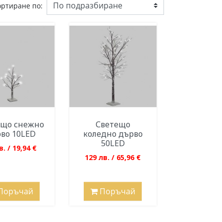
ортиране по:
ещо снежно
Светещо
во 10LED
коледно дърво
50LED
в. / 19,94 €
129 лв. / 65,96 €
Поръчай
Поръчай