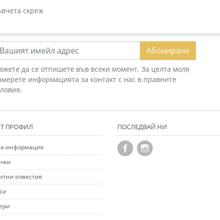
вчета скреж
Абониране
ожете да се отпишете във всеки момент. За целта моля
амерете информацията за контакт с нас в правните
словия.
Т ПРОФИЛ
ПОСЛЕДВАЙ НИ
а информация
чки
итни известия
си
ери