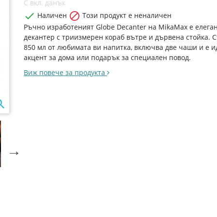
С вкл. данък


Наличен
Този продукт е неналичен
Ръчно изработеният Globe Decanter на MikaMax е елега
декантер с триизмерен кораб вътре и дървена стойка. 
850 мл от любимата ви напитка, включва две чаши и е 
акцент за дома или подарък за специален повод.
Виж повече за продукта

