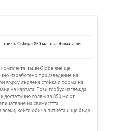
 стойка. Събира 850 мл от любимата ви
 и комплекта чаши Globe вие ще
 ръчно изработено произведение на
тои върху дървена стойка с форма на
ане на картата. Този глобус изглежда
 е достатъчно голям за 850 мл от
апечатване на свежесттта.
 всеки, който обича питиета и ще бъде