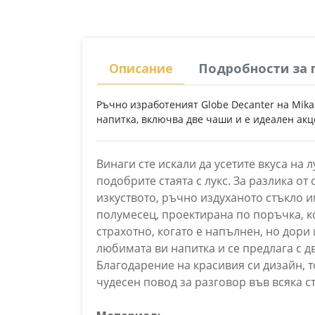
Описание
Подробности за 
Ръчно изработеният Globe Decanter на Mika
напитка, включва две чаши и е идеален акц
Винаги сте искали да усетите вкуса на
подобрите стаята с лукс. За разлика о
изкуството, ръчно издуханото стъкло и
полумесец, проектирана по поръчка, ко
страхотно, когато е напълнен, но дори 
любимата ви напитка и се предлага с д
Благодарение на красивия си дизайн, т
чудесен повод за разговор във всяка ст