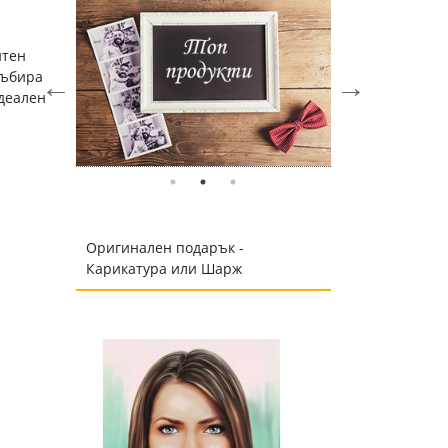
нтен
Събира
идеален
Оригинален подарък -
Карикатура или Шарж