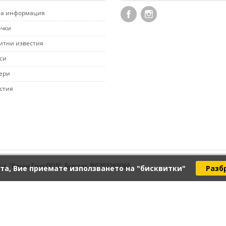
а информация
чки
итни известия
си
ери
стия
ци. "Векан Груп ООД", Булстат: BG203265066
та, Вие приемате използването на "бисквитки"
Разб