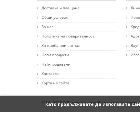
Доставка и плащане
Личн
Общи условия
Поръ
За нас
Кред
Политика на поверителност
Адре
За жалба или сигнал
Вауч
Нови продукти
Изве
Най-продавани
Контакти
Карта на сайта
2014 - 2026 © Banana.bg - онлайн магазин за подаръ
Като продължавате да използвате сай