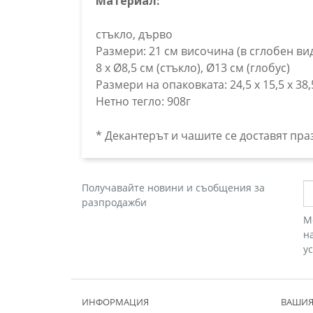
Материал:
стъкло, дърво
Размери: 21 см височина (в сглобен ви
8 x Ø8,5 см (стъкло), Ø13 см (глобус)
Размери на опаковката: 24,5 х 15,5 х 38,
Нетно тегло: 908г
* Декантерът и чашите се доставят пра
Получавайте новини и съобщения за
разпродажби
М
н
у
ИНФОРМАЦИЯ
ВАШИЯ