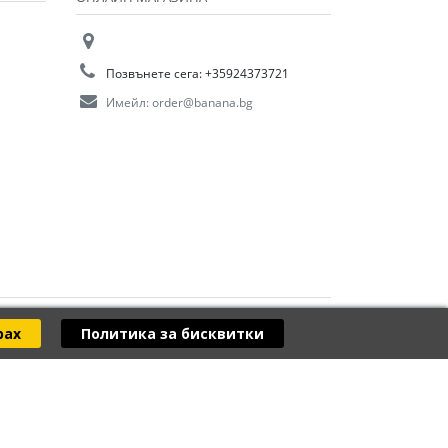
Позвънете сега:
+35924373721
Имейл:
order@banana.bg
рах
Политика за бисквитки