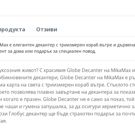
продукта
Отзиви
Max е елегантен декантер с триизмерен кораб вътре и дървена
ент за дома или подарък за специален повод.
 луксозния живот? С красивия Globe Decanter на MikaMax
т обикновените декантери, Globe Decanter на MikaMax е
ма карта на света с триизмерен кораб вътре. Стъклото с
ето позволява плавно завъртане на декантера за показв
и когато е празен. Globe Decanter не е само за показ, той
ве чаши и гумена запушалка, за да осигури херметично з
ози Глобус декантер ще бъде страхотен подарък за почти
ая.