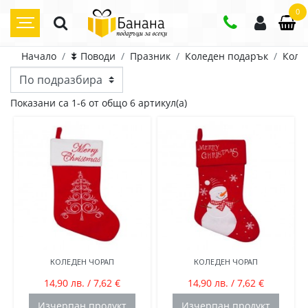
0
Начало
⯯ Поводи
Празник
Коледен подарък
Коле
Цена
Показани са 1-6 от общо 6 артикул(а)
4
лв.
30
лв.
КОЛЕДЕН ЧОРАП
КОЛЕДЕН ЧОРАП
14,90 лв. / 7,62 €
14,90 лв. / 7,62 €
Изчерпан продукт
Изчерпан продукт