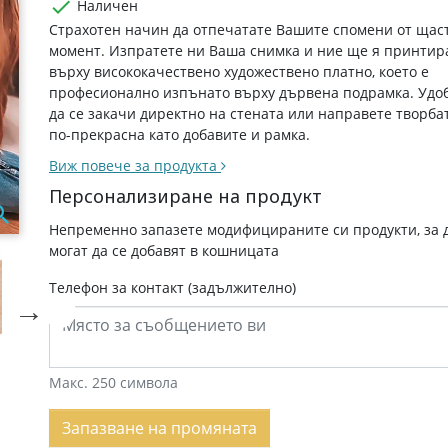

Наличен
Страхотен начин да отпечатате Вашите спомени от щас
момент. Изпратете ни Ваша снимка и ние ще я принтир
върху висококачествено художествено платно, което е
професионално изпънато върху дървена подрамка. Удо
да се закачи директно на стената или направете творба
по-прекрасна като добавите и рамка.
Виж повече за продукта
Персонализиране на продукт

Непременно запазете модифицираните си продукти, за 
могат да се добавят в кошницата
Телефон за контакт (задължително)

Макс. 250 символа
Запазване на промяната