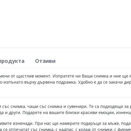
продукта
Отзиви
мени от щастлив момент. Изпратете ни Ваша снимка и ние ще 
о изпънато върху дървена подрамка. Удобно е да се закачи ди
със снимка, чаши със снимка и сувенири. Те са подходящи за р
еда и други. Подарете на вашите близки красиви емоции, изнен
ивите изненади. При нас ще намерите подаръци за мъже, пода
а се отпечатат със снимка, с надпис, с колаж от снимки, с фирм