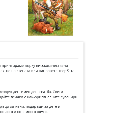
я принтираме върху висококачествено
ректно на стената или направете творбата
ожден ден, имен ден, сватба, Свети
адайте всички с най-оригиналните сувенири.
ръци за жени, подаръци за дете и
ено лого и още много други.