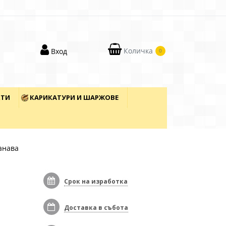
Количка
Вход
0
КТИ
КАРИКАТУРИ И ШАРЖОВЕ
анава
Срок на изработка
Доставка в събота