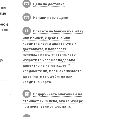
Цена на доставка
тлив
аме
Начини на плащане
бно е
та още
Платете по банков път, ePay
или Изипей, с дебитна или
кредитна карта цялата сума +
доставката, и направете
изненада на получателя, като
да
изпратите чрез нас подаръка
директно на негов адрес. *
Уведомете ни, моля, ако желаете
да заплатите с дебитна или
кредитна карта.
Подаръчната опаковка е на
стойност 12.50 лева, ако се избере
при поръчване от формата.