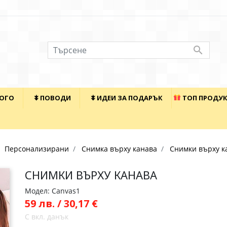

КОГО
⯯ ПОВОДИ
⯯ ИДЕИ ЗА ПОДАРЪК
ТОП ПРОДУ
Персонализирани
Снимка върху канава
Снимки върху к
СНИМКИ ВЪРХУ КАНАВА
Модел: Canvas1
59 лв. / 30,17 €
С вкл. данък