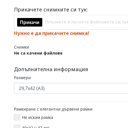
Прикачете снимките си тук:
Плъзнете и пуснете файловете си ту
Прикачи
Нужно е да прикачите снимка!
Снимки
Не са качени файлове
Допълнителна информация
Размери
Рамкиране с елегантни дървени рамки
Не искам рамка
30x42 (+37 лв)