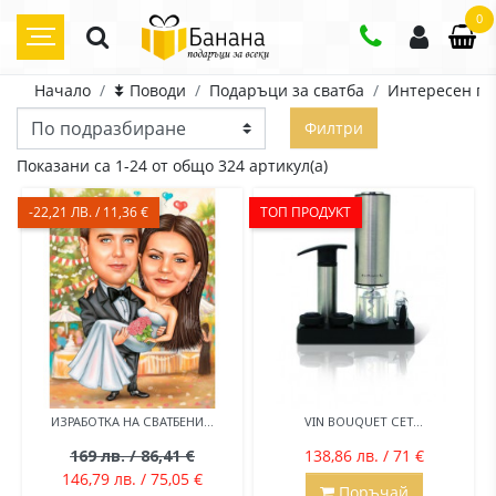
0
Начало
⯯ Поводи
Подаръци за сватба
Интересен по
Филтри
Показани са 1-24 от общо 324 артикул(а)
-22,21 ЛВ. / 11,36 €
ТОП ПРОДУКТ
ИЗРАБОТКА НА СВАТБЕНИ...
VIN BOUQUET СЕТ...
169 лв. / 86,41 €
138,86 лв. / 71 €
146,79 лв. / 75,05 €
Поръчай