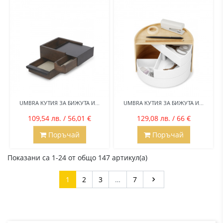
UMBRA КУТИЯ ЗА БИЖУТА И...
UMBRA КУТИЯ ЗА БИЖУТА И...
109,54 лв. / 56,01 €
129,08 лв. / 66 €
Поръчай
Поръчай
Показани са 1-24 от общо 147 артикул(а)
Напред
1
2
3
…
7
