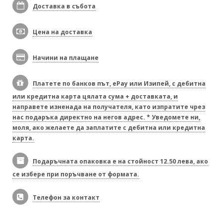
Доставка в събота
Цена на доставка
Начини на плащане
Платете по банков път, ePay или Изипей, с дебитна
или кредитна карта цялата сума + доставката, и
направете изненада на получателя, като изпратите чрез
нас подаръка директно на негов адрес. * Уведомете ни,
моля, ако желаете да заплатите с дебитна или кредитна
карта.
Подаръчната опаковка е на стойност 12.50 лева, ако
се избере при поръчване от формата.
Телефон за контакт