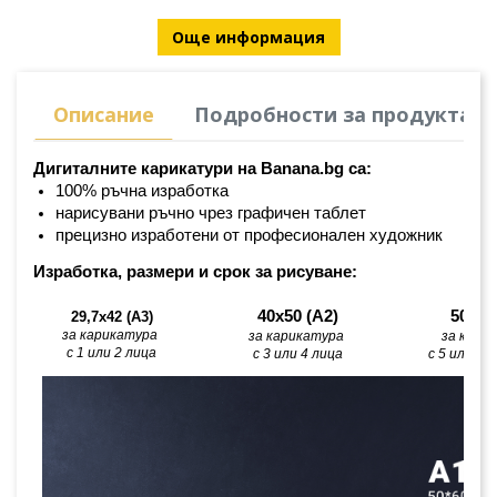
Още информация
Описание
Подробности за продукта
Дигиталните карикатури на Banana.bg са:
100% ръчна изработка
нарисувани ръчно чрез графичен таблет
прецизно изработени от професионален художник
Изработка, размери и срок за рисуване:
40х50 (А2)
50х60
29,7x42 (A3)
за карикатура 
за карикатура 
за кари
с 1 или 2 лица
с 3 или 4 лица
с 5 или по