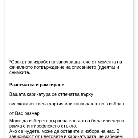
*Срокът за изработка започва да тече от момента на 
финалното потвърждение на описанието (идеята) и 
снимките.
Разпечатка и рамкиране
Вашата карикатура се отпечатва върху 
висококачествена хартия или канава/платно в избран 
от Вас размер.
Може да изберете дървена елегантна бяла или черна 
рамка с антирефлексно стъкло. 
Ако се чудете, може да оставите и избора на нас. В 
зависимост от цветовете в карикатурата ще изберем 