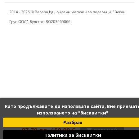
2014 - 2026 © Banana.bg - онлайн магазин за подаръци. "Векан
Груп ООД", Булстат: BG203265066
Като продължавате да използвате сайта, Вие приемат
използването на "бисквитки"
120 лв. / 61,36 €
Разбрах
97,79 лв. / 50,00 €

ПОРЪЧАЙ
Политика за бисквитки
С вкл. данък