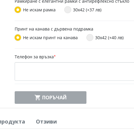
Рамкиране с елегантни рамки с антирефлексно стъкло
Не искам рамка
30x42 (+37 лв)
Принт на канава с дървена подрамка
Не искам принт на канава
30x42 (+40 лв)
Телефон за връзка
*

ПОРЪЧАЙ
продукта
Отзиви