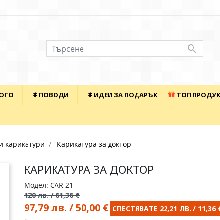

КОГО
⯯ ПОВОДИ
⯯ ИДЕИ ЗА ПОДАРЪК
ТОП ПРОДУ
и карикатури
Карикатура за доктор
КАРИКАТУРА ЗА ДОКТОР
Модел: CAR 21
120 лв. / 61,36 €
97,79 лв. / 50,00 €
СПЕСТЯВАТЕ 22,21 ЛВ. / 11,36 