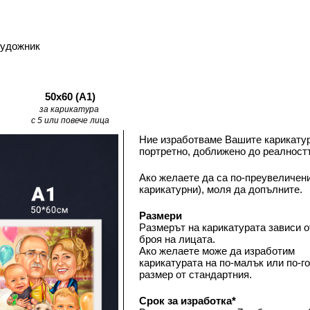
художник
50х60 (А1)
за карикатура 
с 5 или повече лица
Ние изработваме Вашите карикатур
портретно, доближено до реалностт
Ако желаете да са по-преувеличени
карикатурни), моля да допълните.
Размери
Размерът на карикатурата зависи от
броя на лицата. 
Ако желаете може да изработим 
карикатурата на по-малък или по-го
размер от стандартния. 
Срок за изработка*