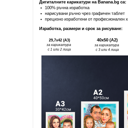
Дигиталните карикатури на Banana.bg са:
100% ръчна изработка
нарисувани ръчно чрез графичен таблет
прецизно изработени от професионален 
Изработка, размери и срок за рисуване:
40х50 (А2)
29,7x42 (A3)
за карикатура 
за карикатура 
с 1 или 2 лица
с 3 или 4 лица