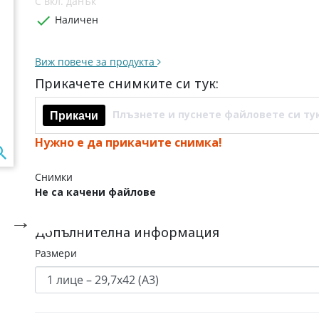
С вкл. данък

Наличен
Виж повече за продукта
Прикачете снимките си тук:
Плъзнете и пуснете файловете си ту
Прикачи
Нужно е да прикачите снимка!

Снимки
Не са качени файлове

Допълнителна информация
Размери