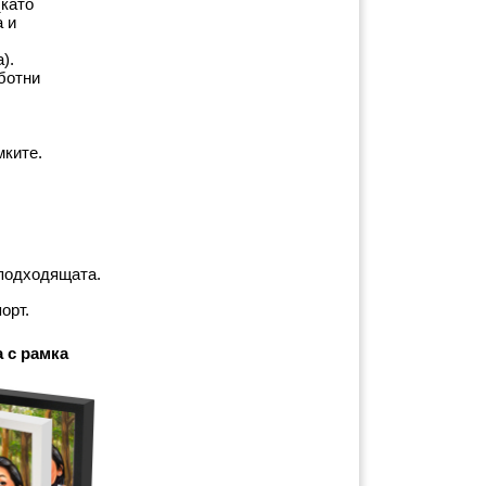
като 
 и 
).
ботни 
мките.
-подходящата.
орт.
 с рамка