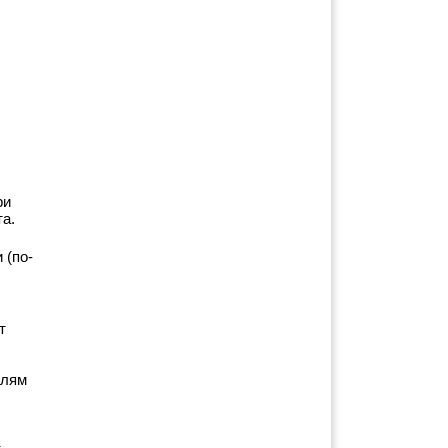
и 
а.
 (по-
 
лям 