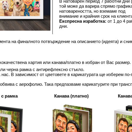
В натоварен период 7 работни дни (
той може да варира спрямо графика
натовареността, но вземаме под 
внимание и крайния срок на клиента
Експресна изработка:
 от 1 до 4 ра
дни.
мента на финалното потвърждение на описанието (идеята) и сни
окачествена хартия или канава/платно в избран от Вас размер.
ли черна рамка с антирефлексно стъкло. 
а нас. В зависимост от цветовете в карикатурата ще изберем по
 обвива с аерофолио. Така предпазваме карикатурите при трансп
 с рамка
Канава (платно)
Канава