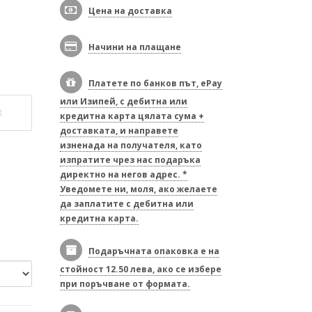
Цена на доставка
Начини на плащане
Платете по банков път, ePay
или Изипей, с дебитна или
к
кредитна карта цялата сума +
доставката, и направете
изненада на получателя, като
изпратите чрез нас подаръка
директно на негов адрес. *
Уведомете ни, моля, ако желаете
да заплатите с дебитна или
кредитна карта.
Подаръчната опаковка е на
стойност 12.50 лева, ако се избере
при поръчване от формата.