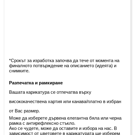
*Срокът за изработка започва да тече от момента на 
финалното потвърждение на описанието (идеята) и 
снимките.
Разпечатка и рамкиране
Вашата карикатура се отпечатва върху 
висококачествена хартия или канава/платно в избран 
от Вас размер.
Може да изберете дървена елегантна бяла или черна 
рамка с антирефлексно стъкло. 
Ако се чудете, може да оставите и избора на нас. В 
зависимост от цветовете в карикатурата ще изберем 