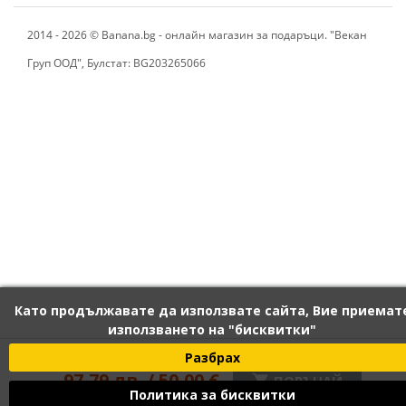
2014 - 2026 © Banana.bg - онлайн магазин за подаръци. "Векан
Груп ООД", Булстат: BG203265066
Като продължавате да използвате сайта, Вие приемат
използването на "бисквитки"
120 лв. / 61,36 €
Разбрах
97,79 лв. / 50,00 €

ПОРЪЧАЙ
Политика за бисквитки
С вкл. данък