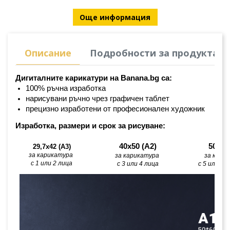
Още информация
Описание
Подробности за продукта
Дигиталните карикатури на Banana.bg са:
100% ръчна изработка
нарисувани ръчно чрез графичен таблет
прецизно изработени от професионален художник
Изработка, размери и срок за рисуване:
40х50 (А2)
50х60
29,7x42 (A3)
за карикатура 
за карикатура 
за кари
с 1 или 2 лица
с 3 или 4 лица
с 5 или по