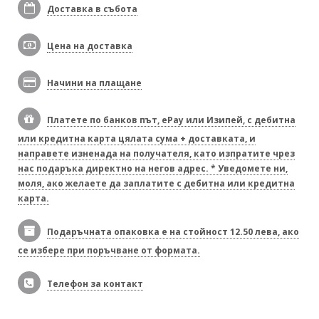
Доставка в събота
Цена на доставка
Начини на плащане
Платете по банков път, ePay или Изипей, с дебитна
или кредитна карта цялата сума + доставката, и
направете изненада на получателя, като изпратите чрез
нас подаръка директно на негов адрес. * Уведомете ни,
моля, ако желаете да заплатите с дебитна или кредитна
карта.
Подаръчната опаковка е на стойност 12.50 лева, ако
се избере при поръчване от формата.
Телефон за контакт