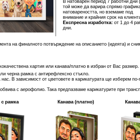
В натоварен период 7 работни дни (
той може да варира спрямо графика
натовареността, но вземаме под 
внимание и крайния срок на клиента
Експресна изработка:
 от 1 до 4 ра
дни.
мента на финалното потвърждение на описанието (идеята) и сни
окачествена хартия или канава/платно в избран от Вас размер.
ли черна рамка с антирефлексно стъкло. 
а нас. В зависимост от цветовете в карикатурата ще изберем по
 обвива с аерофолио. Така предпазваме карикатурите при трансп
 с рамка
Канава (платно)
Канава