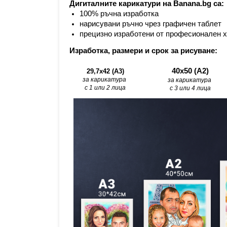
Дигиталните карикатури на Banana.bg са:
100% ръчна изработка
нарисувани ръчно чрез графичен таблет
прецизно изработени от професионален 
Изработка, размери и срок за рисуване:
40х50 (А2)
29,7x42 (A3)
за карикатура 
за карикатура 
с 1 или 2 лица
с 3 или 4 лица