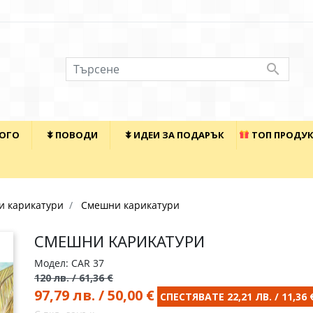

КОГО
⯯ ПОВОДИ
⯯ ИДЕИ ЗА ПОДАРЪК
ТОП ПРОДУ
и карикатури
Смешни карикатури
СМЕШНИ КАРИКАТУРИ
Модел: CAR 37
120 лв. / 61,36 €
97,79 лв. / 50,00 €
СПЕСТЯВАТЕ 22,21 ЛВ. / 11,36 