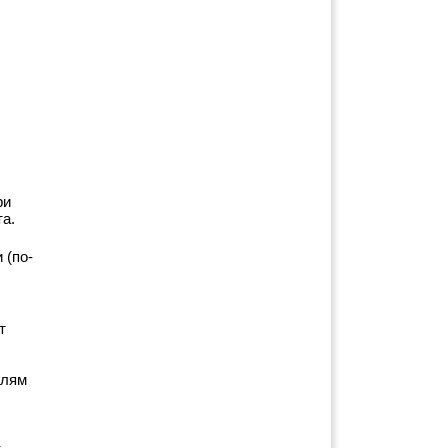
и 
а.
 (по-
 
лям 