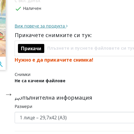
С вкл. данък

Наличен
Виж повече за продукта
Прикачете снимките си тук:
Плъзнете и пуснете файловете си ту
Прикачи
Нужно е да прикачите снимка!

Снимки
Не са качени файлове

Допълнителна информация
Размери