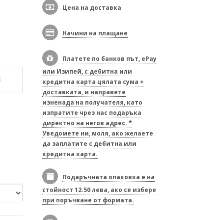
Цена на доставка
Начини на плащане
Платете по банков път, ePay
или Изипей, с дебитна или
к
кредитна карта цялата сума +
доставката, и направете
изненада на получателя, като
изпратите чрез нас подаръка
директно на негов адрес. *
Уведомете ни, моля, ако желаете
да заплатите с дебитна или
кредитна карта.
Подаръчната опаковка е на
стойност 12.50 лева, ако се избере
при поръчване от формата.