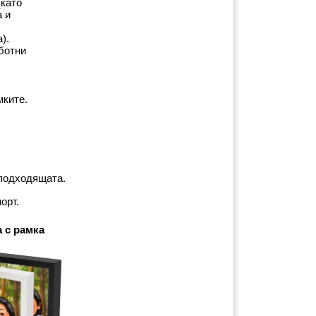
като 
 и 
).
ботни 
мките.
-подходящата.
орт.
 с рамка