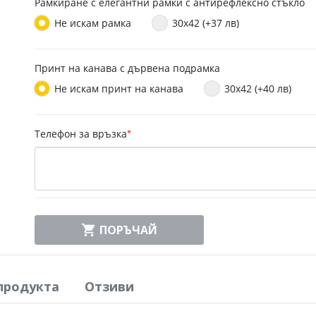
Рамкиране с елегантни рамки с антирефлексно стъкло
Не искам рамка
30x42 (+37 лв)
Принт на канава с дървена подрамка
Не искам принт на канава
30x42 (+40 лв)
Телефон за връзка
*

ПОРЪЧАЙ
продукта
Отзиви