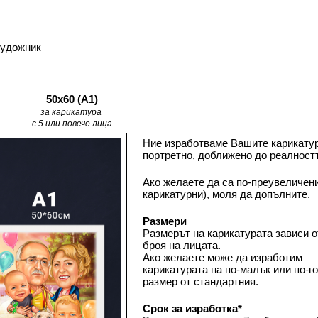
художник
50х60 (А1)
за карикатура 
с 5 или повече лица
Ние изработваме Вашите карикатур
портретно, доближено до реалностт
Ако желаете да са по-преувеличени
карикатурни), моля да допълните.
Размери
Размерът на карикатурата зависи от
броя на лицата. 
Ако желаете може да изработим 
карикатурата на по-малък или по-го
размер от стандартния. 
Срок за изработка*