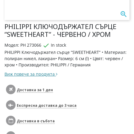

PHILIPPI КЛЮЧОДЪРЖАТЕЛ СЪРЦЕ
“SWEETHEART“ - ЧЕРВЕНО / ХРОМ

Модел: PH 273066
In stock
PHILIPPI Ключодържател сърце “SWEETHEART“ • Материал:
полиран никел, лакиран• Размер: 6 см (l) • Цвят: червен /
хром • Производител: PHILIPPI / Германия
Виж повече за продукта
Доставка за 1 ден
Експресна доставка до 3 часа
Доставка в събота