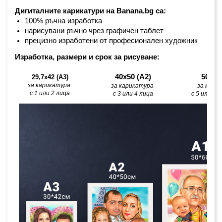
Дигиталните карикатури на Banana.bg са:
100% ръчна изработка
нарисувани ръчно чрез графичен таблет
прецизно изработени от професионален художник
Изработка, размери и срок за рисуване:
40х50 (А2)
50х60
29,7x42 (A3)
за карикатура 
за карикатура 
за кари
с 1 или 2 лица
с 3 или 4 лица
с 5 или по