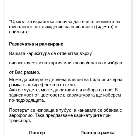
*Срокът за изработка започва да тече от момента на 
финалното потвърждение на описанието (идеята) и 
снимките.
Разпечатка и рамкиране
Вашата карикатура се отпечатва върху 
висококачествена хартия или канава/платно в избран 
от Вас размер.
Може да изберете дървена елегантна бяла или черна 
рамка с антирефлексно стъкло. 
Ако се чудете, може да оставите и избора на нас. В 
зависимост от цветовете в карикатурата ще изберем 
по-подходящата.
Постерът се изпраща в тубус, а канавата се обвива с 
аерофолио. Така предпазваме карикатурите при 
транспорт.
Постер
Постер с рамка