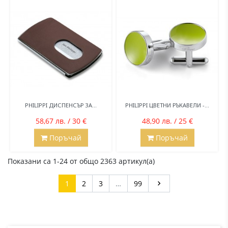
PHILIPPI ДИСПЕНСЪР ЗА...
PHILIPPI ЦВЕТНИ РЪКАВЕЛИ -...
58,67 лв. / 30 €
48,90 лв. / 25 €
Поръчай
Поръчай
Показани са 1-24 от общо 2363 артикул(а)
Напред
1
2
3
…
99
