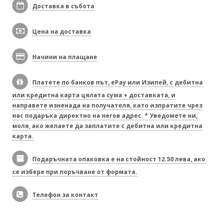
Доставка в събота
Цена на доставка
Начини на плащане
Платете по банков път, ePay или Изипей, с дебитна
или кредитна карта цялата сума + доставката, и
направете изненада на получателя, като изпратите чрез
нас подаръка директно на негов адрес. * Уведомете ни,
моля, ако желаете да заплатите с дебитна или кредитна
карта.
Подаръчната опаковка е на стойност 12.50 лева, ако
се избере при поръчване от формата.
Телефон за контакт