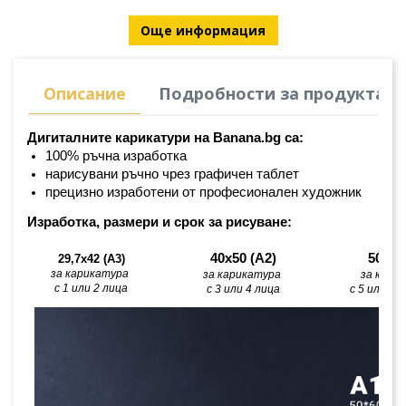
Още информация
Описание
Подробности за продукта
Дигиталните карикатури на Banana.bg са:
100% ръчна изработка
нарисувани ръчно чрез графичен таблет
прецизно изработени от професионален художник
Изработка, размери и срок за рисуване:
40х50 (А2)
50х60
29,7x42 (A3)
за карикатура 
за карикатура 
за кари
с 1 или 2 лица
с 3 или 4 лица
с 5 или по