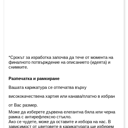
*Срокът за изработка започва да тече от момента на 
финалното потвърждение на описанието (идеята) и 
снимките.
Разпечатка и рамкиране
Вашата карикатура се отпечатва върху 
висококачествена хартия или канава/платно в избран 
от Вас размер.
Може да изберете дървена елегантна бяла или черна 
рамка с антирефлексно стъкло. 
Ако се чудете, може да оставите и избора на нас. В 
зависимост от цветовете в карикатурата ще изберем 