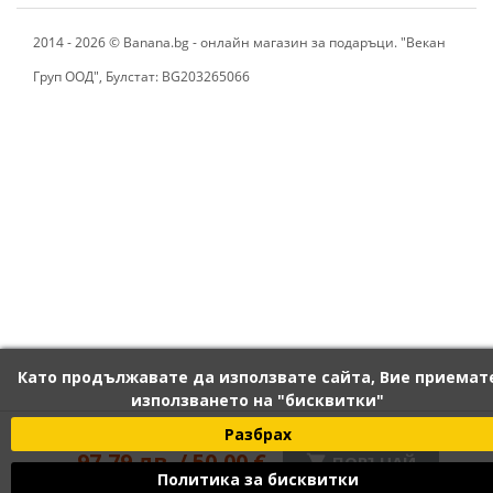
2014 - 2026 © Banana.bg - онлайн магазин за подаръци. "Векан
Груп ООД", Булстат: BG203265066
Като продължавате да използвате сайта, Вие приемат
използването на "бисквитки"
120 лв. / 61,36 €
Разбрах
97,79 лв. / 50,00 €

ПОРЪЧАЙ
Политика за бисквитки
С вкл. данък